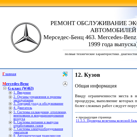
РЕМОНТ ОБСЛУЖИВАНИЕ ЭК
АВТОМОБИЛЕЙ
Мерседес-Бенц 463. Mercedes-Benz
1999 года выпуска
полные технические характеристики. диагности
Главная
12. Кузов
Mercedes-Benz
Общая информация
G-класс (W463)
1. Введение
Ввиду ограниченности места в н
2. Органы управления и приемы
эксплуатации
процедуры, выполнение которых п
3. Текущий уход и обслуживание
более сложных работ следует пору
4. Двигатель
5. Системы охлаждения, отопления,
вентиляции и кондиционирования
«
предыдущая страница
воздуха
11.5.5. Проверка величины колесной баз
6. Системы питания и выпуска
отработавших газов
7. Системы электрооборудования
двигателя
8. Автоматическая трансмиссия