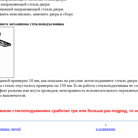
 направляющей стекла двери.
 нижней направляющей стекла двери.
нить невозможно, замените дверь в сборе.
ного механизма стеклоподъемника
ной примерно 10 мм, как показано на рисунке затем поднимите стекло двери.
ка стекло опустилось примерно на 150 мм. Если работа стеклоподъемника не с
ект разъема или жгута проводов, неисправность вспомогательного переключа
о выключателя.
низм стеклоподъемника сработал три или больше раз подряд, то 
^
боковых дверей
к оглавлению