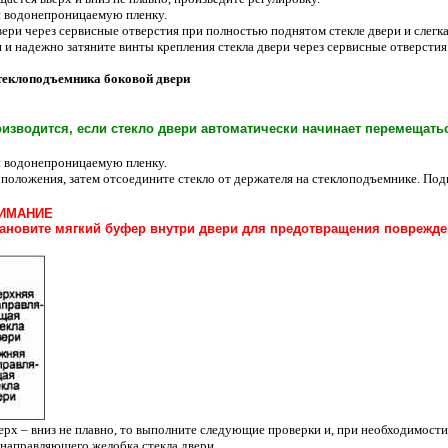
и водонепроницаемую пленку.
вери через сервисные отверстия при полностью поднятом стекле двери и слегка
и надежно затяните винты крепления стекла двери через сервисные отверстия
стеклоподъемника боковой двери
изводится, если стекло двери автоматически начинает перемещатьс
и водонепроницаемую пленку.
 положения, затем отсоедините стекло от держателя на стеклоподъемнике. Под
ИМАНИЕ
тановите мягкий буфер внутри двери для предотвращения поврежден
ерх – вниз не плавно, то выполните следующие проверки и, при необходимости
 направляющего желобка стекла двери.