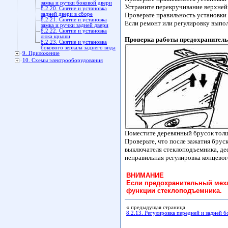
замка и ручки боковой двери
Устраните перекручивание верхней
8.2.20. Снятие и установка
задней двери в сборе
Проверьте правильность установки
8.2.21. Снятие и установка
Если ремонт или регулировку выпол
замка и ручки задней двери
8.2.22. Снятие и установка
люка крыши
Проверка работы предохранитель
8.2.23. Снятие и установка
бокового зеркала заднего вида
9. Приложение
10. Схемы электрооборудования
Поместите деревянный брусок толщи
Проверьте, что после зажатия брус
выключателя стеклоподъемника, деф
неправильная регулировка концевог
ВНИМАНИЕ
Если предохранительный меха
функции стеклоподъемника.
«
предыдущая страница
8.2.13. Регулировка передней и задней 