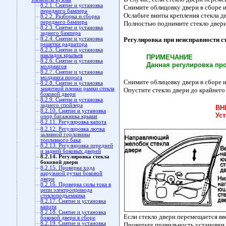
8.2.1. Снятие и установка
Снимите облицовку двери в сборе 
переднего бампера
Ослабьте винты крепления стекла д
8.2.2. Разборка и сборка
переднего бампера
Полностью поднимите стекло двери 
8.2.3. Снятие и установка
заднего бампера
8.2.4. Снятие и установка
Регулировка при неисправности 
решетки радиатора
8.2.5. Снятие и установка
накладок крыльев
ПРИМЕЧАНИЕ
8.2.6. Снятие и установка
Данная регулировка про
молдингов
8.2.7. Снятие и установка
молдинга порога
Снимите облицовку двери в сборе 
8.2.8. Снятие и установка
защитной пленки рамки стекла
Опустите стекло двери до крайнего
боковой двери
8.2.9. Снятие и установка
заднего спойлера
ВН
8.2.10. Снятие и установка
Ус
опор багажника крыши
8.2.11. Регулировка капота
8.2.12. Регулировка лючка
заливной горловины
топливного бака
8.2.13. Регулировка передней
и задней боковых дверей
8.2.14. Регулировка стекла
боковой двери
8.2.15. Проверка хода
наружной ручки боковой
двери
8.2.16. Проверка силы тока в
цепи электропривода
стеклоподъемника
8.2.17. Снятие и установка
капота
8.2.18. Снятие и установка
Если стекло двери перемещается вв
боковой двери в сборе
8.2.19. Снятие и установка
Проверьте правильность установки