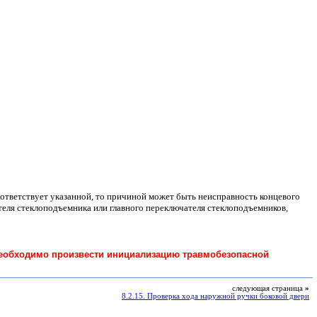
оответствует указанной, то причиной может быть неисправность концевого
теля стеклоподъемника или главного переключателя стеклоподъемников,
необходимо произвести инициализацию травмобезопасной
следующая страница
»
8.2.15. Проверка хода наружной ручки боковой двери