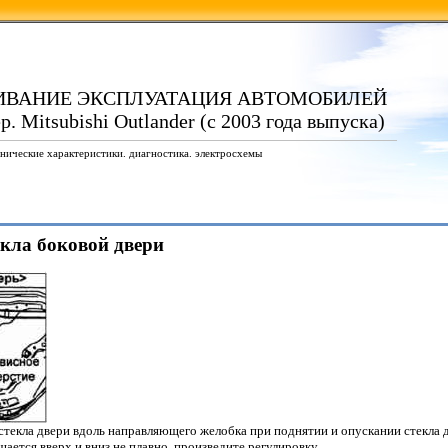
ИВАНИЕ ЭКСПЛУАТАЦИЯ АВТОМОБИЛЕЙ
 Mitsubishi Outlander (с 2003 года выпуска)
нические характеристики. диагностика. электросхемы
екла боковой двери
стекла двери вдоль направляющего желобка при поднятии и опускании стекла 
щается вверх и вниз не плавно, произведите регулировку.