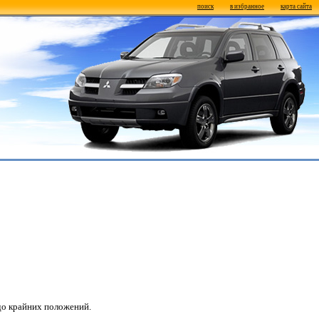
поиск
в избранное
карта сайта
до крайних положений.