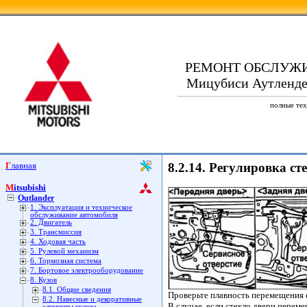
РЕМОНТ ОБСЛУЖ
Мицубиси Аутлендер.
полные тех
Главная
8.2.14. Регулировка ст
Mitsubishi
Outlander
1. Эксплуатация и техническое
обслуживание автомобиля
2. Двигатель
3. Трансмиссия
4. Ходовая часть
5. Рулевой механизм
6. Тормозная система
7. Бортовое электрооборудование
8. Кузов
8.1. Общие сведения
Проверьте плавность перемещения 
8.2. Навесные и декоративные
В случае, если стекло двери переме
элементы кузова