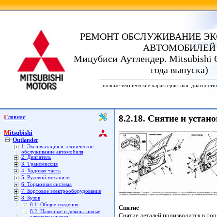
РЕМОНТ ОБСЛУЖИВАНИЕ ЭК
АВТОМОБИЛЕЙ
Мицубиси Аутлендер. Mitsubishi O
года выпуска)
полные технические характеристики. диагности
Главная
8.2.18. Снятие и устан
Mitsubishi
Outlander
1. Эксплуатация и техническое
обслуживание автомобиля
2. Двигатель
3. Трансмиссия
4. Ходовая часть
5. Рулевой механизм
6. Тормозная система
7. Бортовое электрооборудование
8. Кузов
8.1. Общие сведения
Снятие
8.2. Навесные и декоративные
Снятие деталей производится в пор
элементы кузова