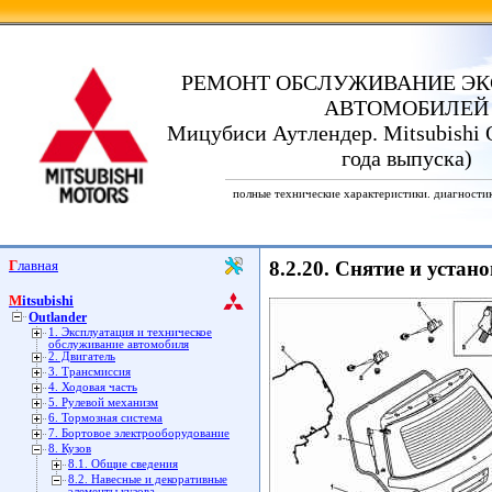
РЕМОНТ ОБСЛУЖИВАНИЕ ЭК
АВТОМОБИЛЕЙ
Мицубиси Аутлендер. Mitsubishi O
года выпуска)
полные технические характеристики. диагности
Главная
8.2.20. Снятие и устан
Mitsubishi
Outlander
1. Эксплуатация и техническое
обслуживание автомобиля
2. Двигатель
3. Трансмиссия
4. Ходовая часть
5. Рулевой механизм
6. Тормозная система
7. Бортовое электрооборудование
8. Кузов
8.1. Общие сведения
8.2. Навесные и декоративные
элементы кузова