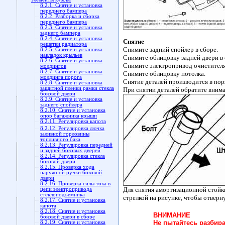
8.2.1. Снятие и установка
переднего бампера
8.2.2. Разборка и сборка
переднего бампера
8.2.3. Снятие и установка
заднего бампера
8.2.4. Снятие и установка
Снятие
решетки радиатора
Снимите задний спойлер в сборе.
8.2.5. Снятие и установка
накладок крыльев
Снимите облицовку задней двери в 
8.2.6. Снятие и установка
Снимите электропривод очистителя 
молдингов
8.2.7. Снятие и установка
Снимите облицовку потолка.
молдинга порога
Снятие деталей производится в пор
8.2.8. Снятие и установка
защитной пленки рамки стекла
При снятии деталей обратите вним
боковой двери
8.2.9. Снятие и установка
заднего спойлера
8.2.10. Снятие и установка
опор багажника крыши
8.2.11. Регулировка капота
8.2.12. Регулировка лючка
заливной горловины
топливного бака
8.2.13. Регулировка передней
и задней боковых дверей
8.2.14. Регулировка стекла
боковой двери
8.2.15. Проверка хода
наружной ручки боковой
двери
8.2.16. Проверка силы тока в
Для снятия амортизационной стойки
цепи электропривода
стеклоподъемника
стрелкой на рисунке, чтобы отверну
8.2.17. Снятие и установка
капота
8.2.18. Снятие и установка
ВНИМАНИЕ
боковой двери в сборе
Не пытайтесь разбира
8.2.19. Снятие и установка