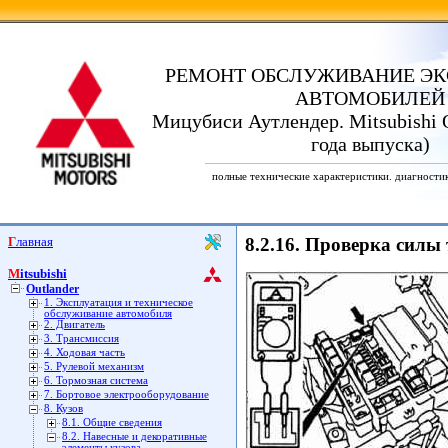
РЕМОНТ ОБСЛУЖИВАНИЕ ЭК
АВТОМОБИЛЕЙ
Мицубиси Аутлендер. Mitsubishi O
года выпуска)
полные технические характеристики. диагности
Главная
8.2.16. Проверка силы
Mitsubishi
Outlander
1. Эксплуатация и техническое
обслуживание автомобиля
2. Двигатель
3. Трансмиссия
4. Ходовая часть
5. Рулевой механизм
6. Тормозная система
7. Бортовое электрооборудование
8. Кузов
8.1. Общие сведения
8.2. Навесные и декоративные
элементы кузова