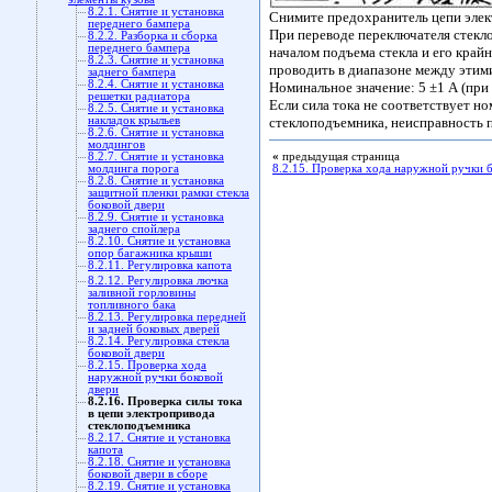
8.2.1. Снятие и установка
Снимите предохранитель цепи элект
переднего бампера
При переводе переключателя стекл
8.2.2. Разборка и сборка
переднего бампера
началом подъема стекла и его край
8.2.3. Снятие и установка
проводить в диапазоне между этим
заднего бампера
8.2.4. Снятие и установка
Номинальное значение: 5 ±1 А (при 
решетки радиатора
Если сила тока не соответствует 
8.2.5. Снятие и установка
накладок крыльев
стеклоподъемника, неисправность п
8.2.6. Снятие и установка
молдингов
8.2.7. Снятие и установка
«
предыдущая страница
молдинга порога
8.2.15. Проверка хода наружной ручки 
8.2.8. Снятие и установка
защитной пленки рамки стекла
боковой двери
8.2.9. Снятие и установка
заднего спойлера
8.2.10. Снятие и установка
опор багажника крыши
8.2.11. Регулировка капота
8.2.12. Регулировка лючка
заливной горловины
топливного бака
8.2.13. Регулировка передней
и задней боковых дверей
8.2.14. Регулировка стекла
боковой двери
8.2.15. Проверка хода
наружной ручки боковой
двери
8.2.16. Проверка силы тока
в цепи электропривода
стеклоподъемника
8.2.17. Снятие и установка
капота
8.2.18. Снятие и установка
боковой двери в сборе
8.2.19. Снятие и установка