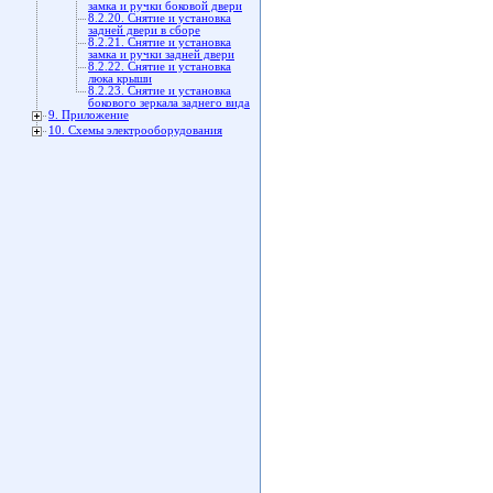
замка и ручки боковой двери
8.2.20. Снятие и установка
задней двери в сборе
8.2.21. Снятие и установка
замка и ручки задней двери
8.2.22. Снятие и установка
люка крыши
8.2.23. Снятие и установка
бокового зеркала заднего вида
9. Приложение
10. Схемы электрооборудования