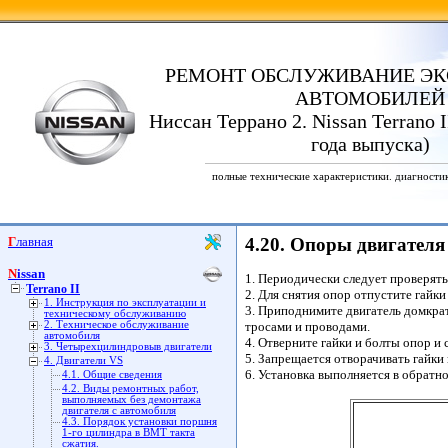
РЕМОНТ ОБСЛУЖИВАНИЕ ЭК
АВТОМОБИЛЕЙ
Ниссан Террано 2. Nissan Terrano I
года выпуска)
полные технические характеристики. диагности
Главная
4.20. Опоры двигателя 
Nissan
1. Периодически следует проверять
Terrano II
2. Для снятия опор отпустите гайки
1. Инструкция по эксплуатации и
3. Приподнимите двигатель домкрат
техническому обслуживанию
2. Техническое обслуживание
тросами и проводами.
автомобиля
4. Отверните гайки и болты опор и
3. Четырехцилиндровыв двигатели
5. Запрещается отворачивать гайки 
4. Двигатели VS
6. Установка выполняется в обратн
4.1. Общие сведения
4.2. Виды ремонтных работ,
выполняемых без демонтажа
двигателя с автомобиля
4.3. Порядок установки поршня
1-го цилиндра в ВМТ такта
сжатия.