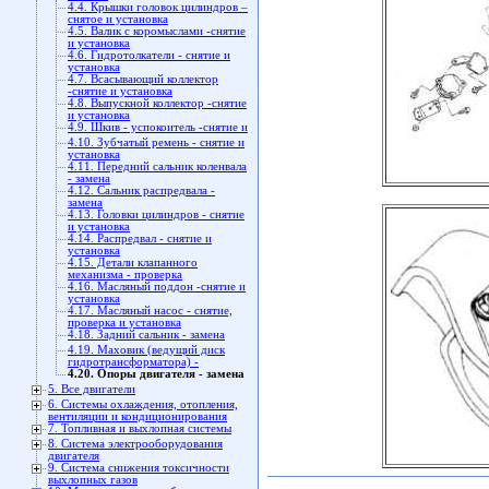
4.4. Крышки головок цилиндров –
снятое и установка
4.5. Валик с коромыслами -снятие
и установка
4.6. Гидротолкатели - снятие и
установка
4.7. Всасывающий коллектор
-снятие и установка
4.8. Выпускной коллектор -снятие
и установка
4.9. Шкив - успокоитель -снятие и
4.10. Зубчатый ремень - снятие и
установка
4.11. Передний сальник коленвала
- замена
4.12. Сальник распредвала -
замена
4.13. Головки цилиндров - снятие
и установка
4.14. Распредвал - снятие и
установка
4.15. Детали клапанного
механизма - проверка
4.16. Масляный поддон -снятие и
установка
4.17. Масляный насос - снятие,
проверка и установка
4.18. Задний сальник - замена
4.19. Маховик (ведущий диск
гидротрансформатора) -
4.20. Опоры двигателя - замена
5. Все двигатели
6. Системы охлаждения, отопления,
вентиляции и кондиционирования
7. Топливная и выхлопная системы
8. Система электрооборудования
двигателя
9. Система снижения токсичности
выхлопных газов