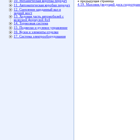
10. Механическая коробка передач
«
предыдущая страница
4.19. Маховик (ведущий диск гидротран
11. Автоматическая коробки передач
12. Сцепление карданный вал и
задний мост
13. Ходовая часть автомобилей с
колесной формулой 4x4
14. Тормозная система
15. Подвески и рулевое управление
16. Кузов и элементы отделки
17. Система электрооборудования