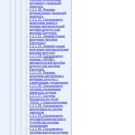
индикатор указателей
поворота
1.2.1.30. Режимы
переключения указателей
поворота
1.2.1.31. Сигнализатор
включения зимнего
режима автоматической
коробки передач или
коробки Easytronic
1.2.1.32. Зимний режим
вождения (коробка
Easytronic)
1.2.1.33. Зимний режим
вождения (автоматическая
коробка передач)
1.2.1.34. Сигнализатор
режима «SPORT»
автоматической коробки
передач или коробки
Easytronic
1.2.1.35. Режимы
вождения автомобиля с
корбками передач с
электронным управлением
1.2.1.36. Сигнализатор
системы опознавания
занятости сиденья
1.2.1.37. Система
безопасности детей
«Opel» с транспондерами
1.2.1.38. Сигнализатор
неисправности систем
двигателя
1.2.1.39. Сигнализатор
противоблокировочного
устройства системы
торможения
1.2.1.40. Сигнализатор
системы контроля падения