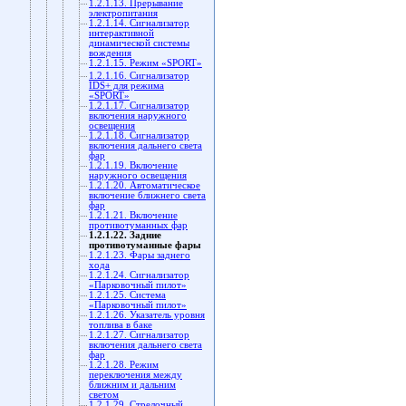
1.2.1.13. Прерывание
электропитания
1.2.1.14. Сигнализатор
интерактивной
динамической системы
вождения
1.2.1.15. Режим «SPORT»
1.2.1.16. Сигнализатор
IDS+ для режима
«SPORT»
1.2.1.17. Сигнализатор
включения наружного
освещения
1.2.1.18. Сигнализатор
включения дальнего света
фар
1.2.1.19. Включение
наружного освещения
1.2.1.20. Автоматическое
включение ближнего света
фар
1.2.1.21. Включение
противотуманных фар
1.2.1.22. Задние
противотуманные фары
1.2.1.23. Фары заднего
хода
1.2.1.24. Сигнализатор
«Парковочный пилот»
1.2.1.25. Система
«Парковочный пилот»
1.2.1.26. Указатель уровня
топлива в баке
1.2.1.27. Сигнализатор
включения дальнего света
фар
1.2.1.28. Режим
переключения между
ближним и дальним
светом
1.2.1.29. Стрелочный