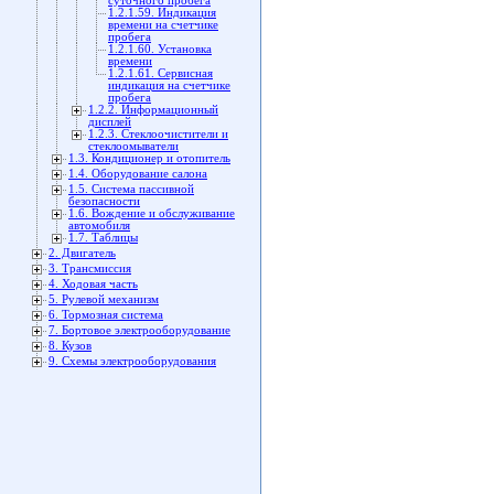
суточного пробега
1.2.1.59. Индикация
времени на счетчике
пробега
1.2.1.60. Установка
времени
1.2.1.61. Сервисная
индикация на счетчике
пробега
1.2.2. Информационный
дисплей
1.2.3. Стеклоочистители и
стеклоомыватели
1.3. Кондиционер и отопитель
1.4. Оборудование салона
1.5. Система пассивной
безопасности
1.6. Вождение и обслуживание
автомобиля
1.7. Таблицы
2. Двигатель
3. Трансмиссия
4. Ходовая часть
5. Рулевой механизм
6. Тормозная система
7. Бортовое электрооборудование
8. Кузов
9. Схемы электрооборудования