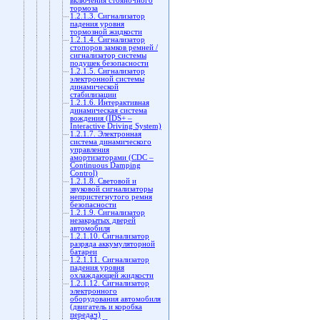
включения стояночного
тормоза
1.2.1.3. Сигнализатор
падения уровня
тормозной жидкости
1.2.1.4. Сигнализатор
стопоров замков ремней /
cигнализатор системы
подушек безопасности
1.2.1.5. Сигнализатор
электронной системы
динамической
стабилизации
1.2.1.6. Интерактивная
динамическая система
вождения (IDS+ –
Interactive Driving System)
1.2.1.7. Электронная
система динамического
управления
амортизаторами (CDC –
Continuous Damping
Control)
1.2.1.8. Световой и
звуковой сигнализаторы
непристегнутого ремня
безопасности
1.2.1.9. Сигнализатор
незакрытых дверей
автомобиля
1.2.1.10. Сигнализатор
разряда аккумуляторной
батареи
1.2.1.11. Сигнализатор
падения уровня
охлаждающей жидкости
1.2.1.12. Сигнализатор
электронного
оборудования автомобиля
(двигатель и коробка
передач)