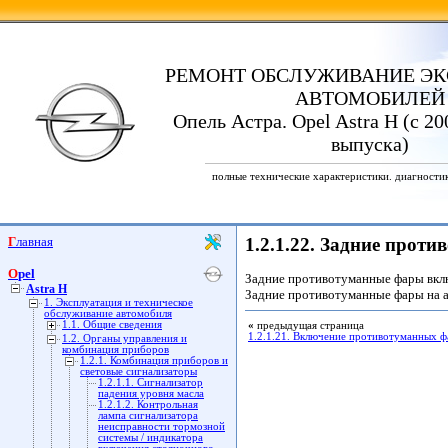
РЕМОНТ ОБСЛУЖИВАНИЕ ЭК
АВТОМОБИЛЕЙ
Опель Астра. Opel Astra H (с 20
выпуска)
полные технические характеристики. диагности
Главная
1.2.1.22. Задние прот
Opel
Задние противотуманные фары вклю
Astra H
Задние противотуманные фары на а
1. Эксплуатация и техническое
обслуживание автомобиля
1.1. Общие сведения
«
предыдущая страница
1.2.1.21. Включение противотуманных ф
1.2. Органы управления и
комбинация приборов
1.2.1. Комбинация приборов и
световые сигнализаторы
1.2.1.1. Сигнализатор
падения уровня масла
1.2.1.2. Контрольная
лампа сигнализатора
неисправности тормозной
системы / индикатора