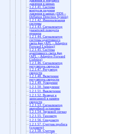
давления и текущего
давления в шинах
1.2.1.41. Система
контроля падения
давления в шинах (DDS –
Deflation Detection System)
1.2.1.42. Инициализация
системы
1.2.1.43. Сигнализатор
указателей поворота
прицепа
1.2.1.44. Сигнализатор
системы адаптивного
света фар (AFL – Adaptive
Forward Lighting)
1.2.1.45. Система
адаптивного света фар
(AFL – Adaptive Forward
Lighting)
1.2.1.46. Сигнализатор
регулятора скорости
1.2.1.47. Регулятор
скорости
1.2.1.48. Включение
регулятора скорости
1.2.1.49. Ускорение
1.2.1.50. Замедление
1.2.1.51. Выключение
1.2.1.52. Возврат к
записанной в памяти
скорости
1.2.1.53. Сигнализатор
аварийной остановки
1.2.1.54. Звуковой сигнал
1.2.1.55. Тахометр
1.2.1.56. Спидометр
1.2.1.57. Счетчик пробега
(одометр)
1.2.1.58. Счетчик