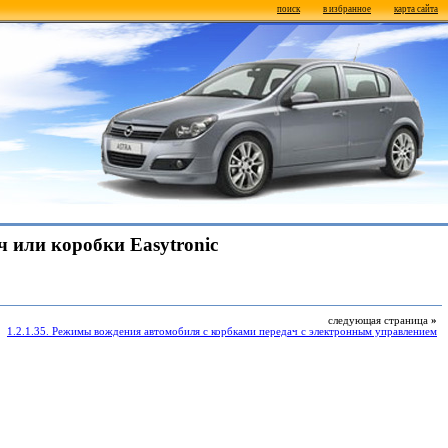
поиск
в избранное
карта сайта
 или коробки Easytronic
следующая страница
»
1.2.1.35. Режимы вождения автомобиля с корбками передач с электронным управлением