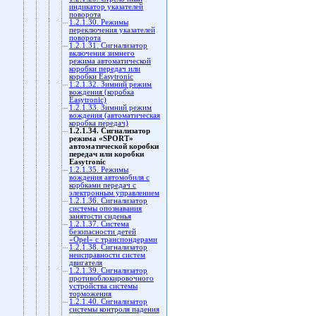
индикатор указателей
поворота
1.2.1.30. Режимы
переключения указателей
поворота
1.2.1.31. Сигнализатор
включения зимнего
режима автоматической
коробки передач или
коробки Easytronic
1.2.1.32. Зимний режим
вождения (коробка
Easytronic)
1.2.1.33. Зимний режим
вождения (автоматическая
коробка передач)
1.2.1.34. Сигнализатор
режима «SPORT»
автоматической коробки
передач или коробки
Easytronic
1.2.1.35. Режимы
вождения автомобиля с
корбками передач с
электронным управлением
1.2.1.36. Сигнализатор
системы опознавания
занятости сиденья
1.2.1.37. Система
безопасности детей
«Opel» с транспондерами
1.2.1.38. Сигнализатор
неисправности систем
двигателя
1.2.1.39. Сигнализатор
противоблокировочного
устройства системы
торможения
1.2.1.40. Сигнализатор
системы контроля падения