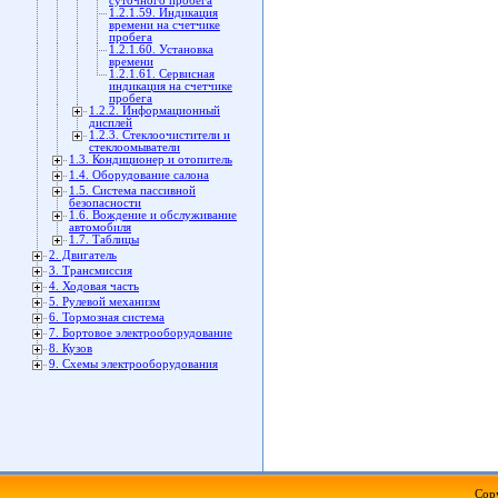
суточного пробега
1.2.1.59. Индикация
времени на счетчике
пробега
1.2.1.60. Установка
времени
1.2.1.61. Сервисная
индикация на счетчике
пробега
1.2.2. Информационный
дисплей
1.2.3. Стеклоочистители и
стеклоомыватели
1.3. Кондиционер и отопитель
1.4. Оборудование салона
1.5. Система пассивной
безопасности
1.6. Вождение и обслуживание
автомобиля
1.7. Таблицы
2. Двигатель
3. Трансмиссия
4. Ходовая часть
5. Рулевой механизм
6. Тормозная система
7. Бортовое электрооборудование
8. Кузов
9. Схемы электрооборудования
Copy