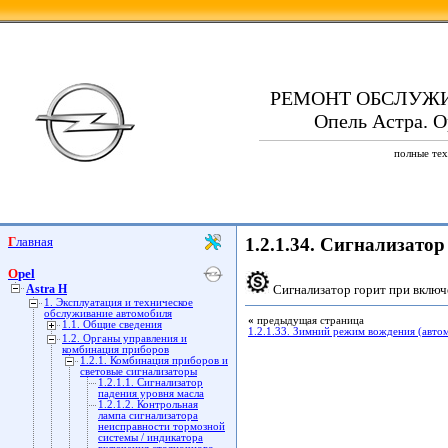
РЕМОНТ ОБСЛУЖ
Опель Астра. Op
полные тех
Главная
1.2.1.34. Сигнализато
Opel
Astra H
Сигнализатор горит при вклю
1. Эксплуатация и техническое
обслуживание автомобиля
«
предыдущая страница
1.1. Общие сведения
1.2.1.33. Зимний режим вождения (автом
1.2. Органы управления и
комбинация приборов
1.2.1. Комбинация приборов и
световые сигнализаторы
1.2.1.1. Сигнализатор
падения уровня масла
1.2.1.2. Контрольная
лампа сигнализатора
неисправности тормозной
системы / индикатора