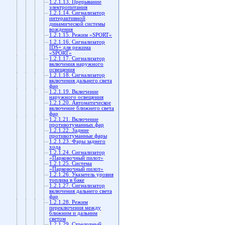
1.2.1.13. Прерывание
электропитания
1.2.1.14. Сигнализатор
интерактивной
динамической системы
вождения
1.2.1.15. Режим «SPORT»
1.2.1.16. Сигнализатор
IDS+ для режима
«SPORT»
1.2.1.17. Сигнализатор
включения наружного
освещения
1.2.1.18. Сигнализатор
включения дальнего света
фар
1.2.1.19. Включение
наружного освещения
1.2.1.20. Автоматическое
включение ближнего света
фар
1.2.1.21. Включение
противотуманных фар
1.2.1.22. Задние
противотуманные фары
1.2.1.23. Фары заднего
хода
1.2.1.24. Сигнализатор
«Парковочный пилот»
1.2.1.25. Система
«Парковочный пилот»
1.2.1.26. Указатель уровня
топлива в баке
1.2.1.27. Сигнализатор
включения дальнего света
фар
1.2.1.28. Режим
переключения между
ближним и дальним
светом
1.2.1.29. Стрелочный