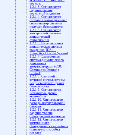
включения стояночного
тормоза
1.2.1.3. Сигнализатор
падения уровня
тормозной жидкости
1.2.1.4. Сигнализатор
стопоров замков ремней /
cигнализатор системы
подушек безопасности
1.2.1.5. Сигнализатор
электронной системы
динамической
стабилизации
1.2.1.6. Интерактивная
динамическая система
вождения (IDS+ –
Interactive Driving System)
1.2.1.7. Электронная
система динамического
управления
амортизаторами (CDC –
Continuous Damping
Control)
1.2.1.8. Световой и
звуковой сигнализаторы
непристегнутого ремня
безопасности
1.2.1.9. Сигнализатор
незакрытых дверей
автомобиля
1.2.1.10. Сигнализатор
разряда аккумуляторной
батареи
1.2.1.11. Сигнализатор
падения уровня
охлаждающей жидкости
1.2.1.12. Сигнализатор
электронного
оборудования автомобиля
(двигатель и коробка
передач)