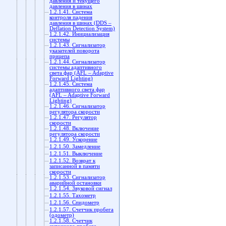
давления и текущего
давления в шинах
1.2.1.41. Система
контроля падения
давления в шинах (DDS –
Deflation Detection System)
1.2.1.42. Инициализация
системы
1.2.1.43. Сигнализатор
указателей поворота
прицепа
1.2.1.44. Сигнализатор
системы адаптивного
света фар (AFL – Adaptive
Forward Lighting)
1.2.1.45. Система
адаптивного света фар
(AFL – Adaptive Forward
Lighting)
1.2.1.46. Сигнализатор
регулятора скорости
1.2.1.47. Регулятор
скорости
1.2.1.48. Включение
регулятора скорости
1.2.1.49. Ускорение
1.2.1.50. Замедление
1.2.1.51. Выключение
1.2.1.52. Возврат к
записанной в памяти
скорости
1.2.1.53. Сигнализатор
аварийной остановки
1.2.1.54. Звуковой сигнал
1.2.1.55. Тахометр
1.2.1.56. Спидометр
1.2.1.57. Счетчик пробега
(одометр)
1.2.1.58. Счетчик