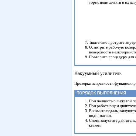
тормозные шланги и их шт
Тщательно протрите внутр
Осмотрите рабочую поверхн
поверхности мелкозернисто
Повторите процедуру для к
Вакуумный усилитель
Проверка исправности функциониро
ПОРЯДОК ВЫПОЛНЕНИЯ
При полностью выжатой пед
При работающем двигателе 
Выжмите педаль, заглушите
подниматься.
Снова запустите двигатель
качком.