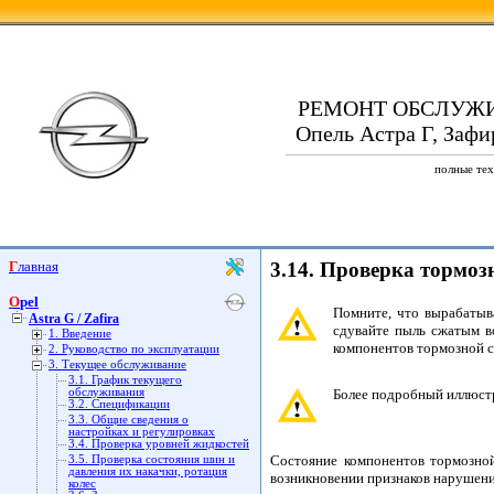
РЕМОНТ ОБСЛУЖ
Опель Астра Г, Зафир
полные тех
Главная
3.14. Проверка тормоз
Opel
Помните, что вырабатыв
Astra G / Zafira
сдувайте пыль сжатым в
1. Введение
компонентов тормозной с
2. Руководство по эксплуатации
3. Текущее обслуживание
3.1. График текущего
обслуживания
Более подробный иллюст
3.2. Спецификации
3.3. Общие сведения о
настройках и регулировках
3.4. Проверка уровней жидкостей
Состояние компонентов тормозной
3.5. Проверка состояния шин и
давления их накачки, ротация
возникновении признаков нарушен
колес