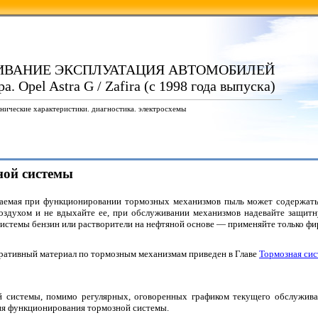
ИВАНИЕ ЭКСПЛУАТАЦИЯ АВТОМОБИЛЕЙ
а. Opel Astra G / Zafira (с 1998 года выпуска)
нические характеристики. диагностика. электросхемы
ной системы
аемая при функционировании тормозных механизмов пыль может содержать ч
оздухом и не вдыхайте ее, при обслуживании механизмов надевайте защитн
истемы бензин или растворители на нефтяной основе — применяйте только фи
ративный материал по тормозным механизмам приведен в Главе
Тормозная сис
 системы, помимо регулярных, оговоренных графиком текущего обслуживан
ия функционирования тормозной системы.