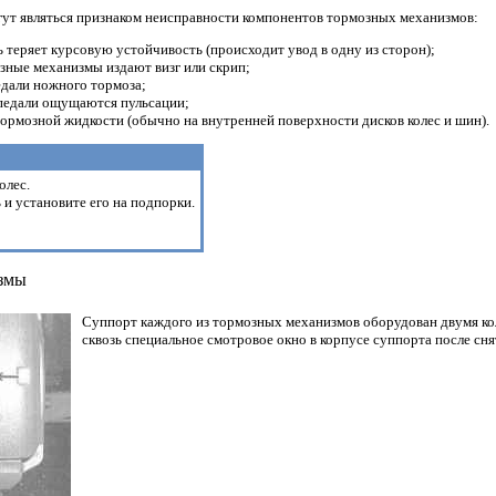
ут являться признаком неисправности компонентов тормозных механизмов:
теряет курсовую устойчивость (происходит увод в одну из сторон);
зные механизмы издают визг или скрип;
едали ножного тормоза;
педали ощущаются пульсации;
ормозной жидкости (обычно на внутренней поверхности дисков колес и шин).
олес.
и установите его на подпорки.
змы
Суппорт каждого из тормозных механизмов оборудован двумя ко
сквозь специальное смотровое окно в корпусе суппорта после сня