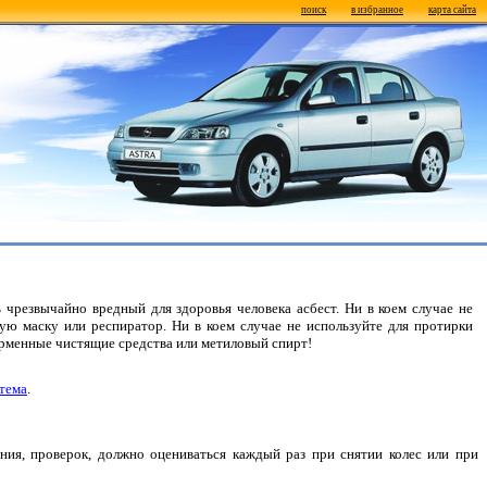
поиск
в избранное
карта сайта
резвычайно вредный для здоровья человека асбест. Ни в коем случае не
ую маску или респиратор. Ни в коем случае не используйте для протирки
рменные чистящие средства или метиловый спирт!
тема
.
ия, проверок, должно оцениваться каждый раз при снятии колес или при