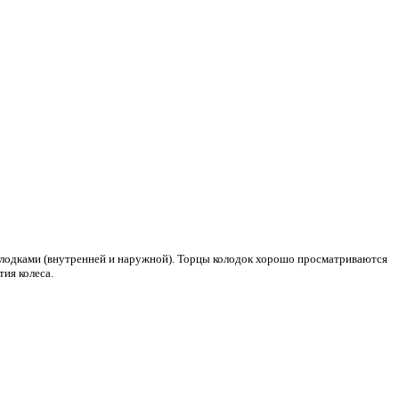
лодками (внутренней и наружной). Торцы колодок хорошо просматриваются
тия колеса.