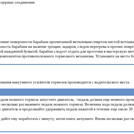
уцерные соединения.
енние поверхности барабана пропитанной метиловым спиртом чистой ветошь
ость барабана на наличие трещин, задиров, следов перегрева и прочих повр
й наждачной бумагой, барабан следует отдать для проточки в мастерскую авт
омпонентов противоположного тормозного механизма. Установите на место бар
вания вакуумного усилителя тормозов производится с водительского места.
али ножного тормоза запустите двигатель, - педаль должна еще немного пров
несколько раз выжмите педаль ножного тормоза. Величина хода педали должн
 двигатель и продолжайте удерживать педаль нажатой в течение еще около 30 
, дайте ему поработать с минуту, затем опять заглушите. Вновь несколько раз