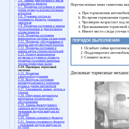
3.6. Замена двигательного масла
и масляного фильтра
Перечисленные ниже симптомы мог
3.7. Проверка состояния и замена
ремня привода вспомогательных
При торможении автомобиль 
агрегатов
3.8. Удаление отстоя из
Во время торможения тормо
топливного фильтра дизельного
Чрезмерно возрастает ход п
двигателя
3.9. Проверка состояния и замена
При выжимании тормозной 
расположенных в двигательном
Имеют место следы утечки т
отсеке шлангов
3.10. Проверка состояния
компонентов системы охлаждения
ПОРЯДОК ВЫПОЛНЕНИЯ
3.11. Проверка, обслуживание и
зарядка аккумуляторной батареи
Ослабьте гайки крепления к
3.12. Проверка состояния и
замена щеток стеклоочистителей
Поддомкратьте автомобиль 
3.13. Осмотр компонентов
Снимите колеса.
подвески и рулевого привода,
проверка состояния защитных
чехлов приводных валов
3.14. Проверка тормозной
системы
Дисковые тормозные механи
3.15. Проверка
электрооборудования
3.16. Контроль состояния
антикоррозионного покрытия
кузова и днища автомобиля
3.17. Смазывание замков, петель и
упоров
3.18. Обнуление индикатора
интервалов технического
обслуживания
3.19. Замена фильтрующего
элемента воздухоочистителя -
дизельные модели выпуска по
09.2000
3.20. Замена салонного фильтра
3.21. Замена топливного фильтра
- дизельные модели выпуска по
09.2000