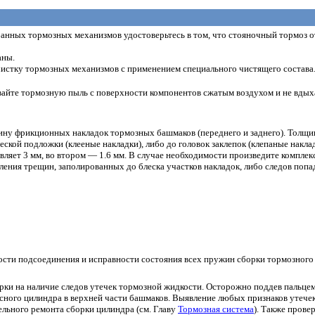
анных тормозных механизмов удостоверьтесь в том, что стояночный тормоз о
аны.
истку тормозных механизмов с применением специального чистящего состава
увайте тормозную пыль с поверхности компонентов сжатым воздухом и не вдых
ну фрикционных накладок тормозных башмаков (переднего и заднего). Толщин
еской подложки (клееные накладки), либо до головок заклепок (клепаные накла
вляет 3 мм, во втором — 1.6 мм. В случае необходимости произведите компл
вления трещин, заполированных до блеска участков накладок, либо следов поп
ости подсоединения и исправности состояния всех пружин сборки тормозного 
ки на наличие следов утечек тормозной жидкости. Осторожно поддев пальцем
сного цилиндра в верхней части башмаков. Выявление любых признаков утечек
льного ремонта сборки цилиндра (см. Главу
Тормозная система
). Также прове