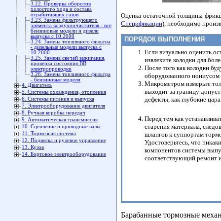
3.22. Проверка оборотов
холостого хода и состава
Оценка остаточной толщины фрикци
отработавших газов
3.23. Замена фильтрующего
Спецификации
), необходимо произ
элемента воздухоочистителя - все
бензиновые модели и дизели
выпуска с 10.2000
ПОРЯДОК ВЫПОЛНЕНИЯ
3.24. Замена топливного фильтра
- дизельные модели выпуска с
Если визуально оценить ос
10.2000
3.25. Замена свечей зажигания,
извлеките колодки для боле
проверка состояния ВВ
После того как колодки бу
электропроводки
3.26. Замена топливного фильтра
оборудованного нониусом 
- бензиновые модели
Микрометром измерьте тол
4. Двигатель
выходит за границу допуст
5. Системы охлаждения, отопления
дефекты, как глубокие цара
6. Системы питания и выпуска
7. Электрооборудование двигателя
8. Ручная коробка передач
Перед тем как устанавлива
9. Автоматическая трансмиссия
старения материала, следо
10. Сцепление и приводные валы
шлангов к суппортам торм
11. Тормозная система
12. Подвеска и рулевое управление
Удостоверьтесь, что никак
13. Кузов
компонентов системы выпус
14. Бортовое электрооборудование
соответствующий ремонт и
Барабанные тормозные меха