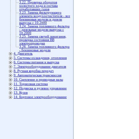
3.22. Проверка оборотов
холостого хода и состава
отработавших газов
3.23. Замена фильтрующего
элемента воздухоочистителя - все
бензиновые модели и дизели
выпуска с 10.2000
3.24. Замена топливного фильтра
- дизельные модели выпуска с
10.2000
3.25. Замена свечей зажигания,
проверка состояния ВВ
электропроводки
3.26. Замена топливного фильтра
- бензиновые модели
4. Двигатель
5. Системы охлаждения, отопления
6. Системы питания и выпуска
7. Электрооборудование двигателя
8. Ручная коробка передач
9. Автоматическая трансмиссия
10. Сцепление и приводные валы
11. Тормозная система
12. Подвеска и рулевое управление
13. Кузов
14. Бортовое электрооборудование