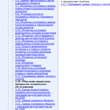
3.6. Замена двигательного масла
«
предыдущая страница
и масляного фильтра
3.17. Смазывание замков, петель и упоро
3.7. Проверка состояния и замена
ремня привода вспомогательных
агрегатов
3.8. Удаление отстоя из
топливного фильтра дизельного
двигателя
3.9. Проверка состояния и замена
расположенных в двигательном
отсеке шлангов
3.10. Проверка состояния
компонентов системы охлаждения
3.11. Проверка, обслуживание и
зарядка аккумуляторной батареи
3.12. Проверка состояния и
замена щеток стеклоочистителей
3.13. Осмотр компонентов
подвески и рулевого привода,
проверка состояния защитных
чехлов приводных валов
3.14. Проверка тормозной
системы
3.15. Проверка
электрооборудования
3.16. Контроль состояния
антикоррозионного покрытия
кузова и днища автомобиля
3.17. Смазывание замков, петель и
упоров
3.18. Обнуление индикатора
интервалов технического
обслуживания
3.19. Замена фильтрующего
элемента воздухоочистителя -
дизельные модели выпуска по
09.2000
3.20. Замена салонного фильтра
3.21. Замена топливного фильтра
- дизельные модели выпуска по
09.2000