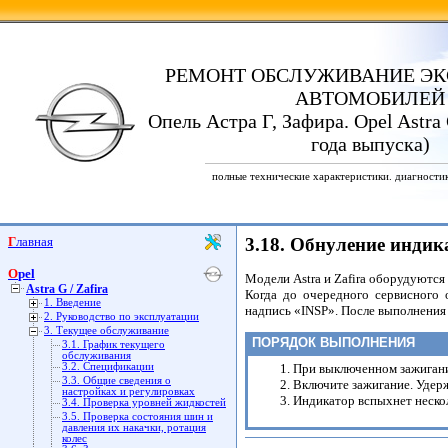
РЕМОНТ ОБСЛУЖИВАНИЕ ЭК
АВТОМОБИЛЕЙ
Опель Астра Г, Зафира. Opel Astra G
года выпуска)
полные технические характеристики. диагности
Главная
3.18. Обнуление индик
Opel
Модели Astra и Zafira оборудуютс
Astra G / Zafira
Когда до очередного сервисного
1. Введение
надпись «INSP». После выполнения
2. Руководство по эксплуатации
3. Текущее обслуживание
ПОРЯДОК ВЫПОЛНЕНИЯ
3.1. График текущего
обслуживания
3.2. Спецификации
При выключенном зажигани
3.3. Общие сведения о
Включите зажигание. Удер
настройках и регулировках
Индикатор вспыхнет нескол
3.4. Проверка уровней жидкостей
3.5. Проверка состояния шин и
давления их накачки, ротация
колес