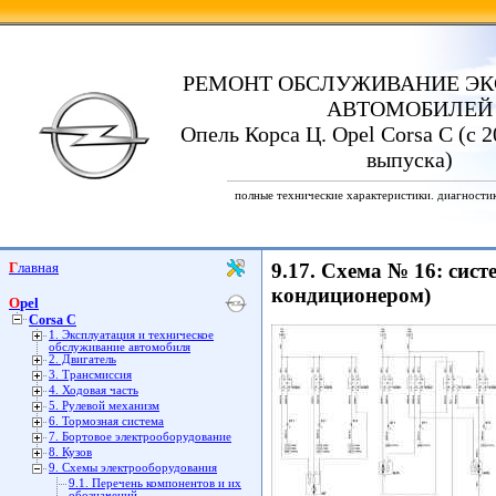
РЕМОНТ ОБСЛУЖИВАНИЕ ЭК
АВТОМОБИЛЕЙ
Опель Корса Ц. Opel Corsa C (с 2
выпуска)
полные технические характеристики. диагности
Главная
9.17. Схема № 16: сис
кондиционером)
Opel
Corsa C
1. Эксплуатация и техническое
обслуживание автомобиля
2. Двигатель
3. Трансмиссия
4. Ходовая часть
5. Рулевой механизм
6. Тормозная система
7. Бортовое электрооборудование
8. Кузов
9. Схемы электрооборудования
9.1. Перечень компонентов и их
обозначений