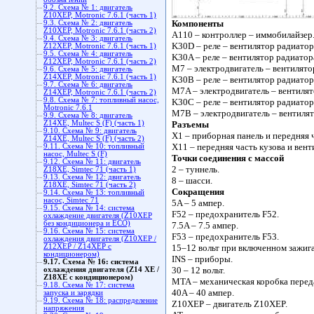
9.2. Схема № 1: двигатель
Z10XEP, Motronic 7.6.1 (часть 1)
Компоненты
9.3. Схема № 2: двигатель
Z10XEP, Motronic 7.6.1 (часть 2)
A110 – контроллер – иммобилайзер
9.4. Схема № 3: двигатель
K30D – реле – вентилятор радиатор
Z12XEP, Motronic 7.6.1 (часть 1)
9.5. Схема № 4: двигатель
K30A – реле – вентилятор радиатор
Z12XEP, Motronic 7.6.1 (часть 2)
M7 – электродвигатель – вентилято
9.6. Схема № 5: двигатель
Z14XEP, Motronic 7.6.1 (часть 1)
K30B – реле – вентилятор радиатор
9.7. Схема № 6: двигатель
M7A – электродвигатель – вентилят
Z14XEP, Motronic 7.6.1 (часть 2)
9.8. Схема № 7: топливный насос,
K30C – реле – вентилятор радиатор
Motronic 7.6.1
M7B – электродвигатель – вентилят
9.9. Схема № 8: двигатель
Z14XE, Multec S (F) (часть 1)
Разъемы
9.10. Схема № 9: двигатель
X1 – приборная панель и передняя ч
Z14XE, Multec S (F) (часть 2)
X11 – передняя часть кузова и вент
9.11. Схема № 10: топливный
насос, Multec S (F)
Точки соединения с массой
9.12. Схема № 11: двигатель
2 – туннель.
Z18XE, Simtec 71 (часть 1)
9.13. Схема № 12: двигатель
8 – шасси.
Z18XE, Simtec 71 (часть 2)
Сокращения
9.14. Схема № 13: топливный
насос, Simtec 71
5A – 5 ампер.
9.15. Схема № 14: cистема
F52 – предохранитель F52.
охлаждение двигателя (Z10XEP
без кондиционера и ECO)
7.5A – 7.5 ампер.
9.16. Схема № 15: система
F53 – предохранитель F53.
охлаждения двигателя (Z10XEP /
Z12XEP / Z14XEP с
15–12 вольт при включенном зажиг
кондиционером)
INS – приборы.
9.17. Схема № 16: система
30 – 12 вольт.
охлаждения двигателя (Z14 XE /
Z18XE с кондиционером)
MTA – механическая коробка перед
9.18. Схема № 17: система
40A – 40 ампер.
запуска и зарядки
9.19. Схема № 18: распределение
Z10XEP – двигатель Z10XEP.
напряжения