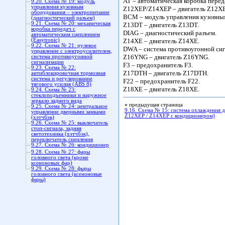
AT – автоматическая коробка перед
9.20. Схема № 19: модуль
управления кузовным
Z12XEP/Z14XEP – двигатель Z12X
оборудования – электропитание
BCM – модуль управления кузовны
(диагностический разъем)
9.21. Схема № 20: механическая
Z13DT – двигатель Z13DT.
коробка передач с
DIAG – диагностический разъем.
автоматическим сцеплением
(Easytronic)
Z14XE – двигатель Z14XE.
9.22. Схема № 21: рулевое
DWA – система противоугонной сиг
управление с электроусилителем,
Z16YNG – двигатель Z16YNG.
система противоугонной
сигнализации
F3 – предохранитель F3.
9.23. Схема № 22:
Z17DTH – двигатель Z17DTH.
антиблокировочная тормозная
система и регулирование
F22 – предохранитель F22.
тягового усилия (ABS 8)
Z18XE – двигатель Z18XE.
9.24. Схема № 23:
cтеклоподъемники и наружное
зеркало заднего вида
«
предыдущая страница
9.25. Схема № 24: центральное
9.16. Схема № 15: система охлаждения д
управление дверными замками
Z12XEP / Z14XEP с кондиционером)
(хэтчбэк)
9.26. Схема № 25: выключатель
стоп-сигнала, задняя
светотехника (хэтчбэк),
переключатель сцепления
9.27. Схема № 26: кондиционер
9.28. Схема № 27: фары
головного света (кроме
ксеноновых фар)
9.29. Схема № 28: фыры
головного света (ксеноновые
фары)