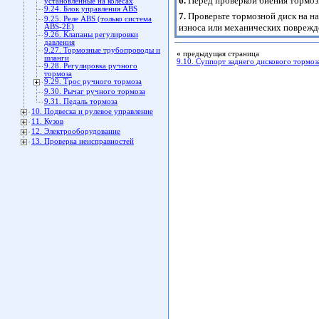
6.
Перед проверкой биения тормоз
установленные на колесах
9.24. Блок управления ABS
7.
Проверьте тормозной диск на на
9.25. Реле ABS (только система
износа или механических поврежде
ABS-2Е)
9.26. Клапаны регулировки
давления
9.27. Тормозные трубопроводы и
«
предыдущая страница
шланги
9.10. Суппорт заднего дискового тормоз
9.28. Регулировка ручного
тормоза
9.29. Трос ручного тормоза
9.30. Рычаг ручного тормоза
9.31. Педаль тормоза
10. Подвеска и рулевое управление
11. Кузов
12. Электрооборудование
13. Проверка неисправностей