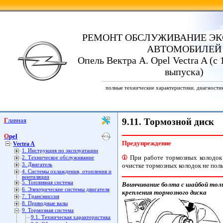
РЕМОНТ ОБСЛУЖИВАНИЕ ЭК
АВТОМОБИЛЕЙ
Опель Вектра А. Opel Vectra A (с 
выпуска)
полные технические характеристики. диагности
Главная
9.11. Тормозной диск
Opel
Предупреждение
Vectra A
1. Инструкция по эксплуатации
При работе тормозных колодок о
2. Техническое обслуживание
очистке тормозных колодок не поль
3. Двигатель
4. Системы охлаждения, отопления и
вентиляции
5. Топливная система
Ввинчивание болта с шайбой тол
6. Электрические системы двигателя
крепления тормозного диска
7. Трансмиссия
8. Приводные валы
9. Тормозная система
9.1. Техническая характеристика