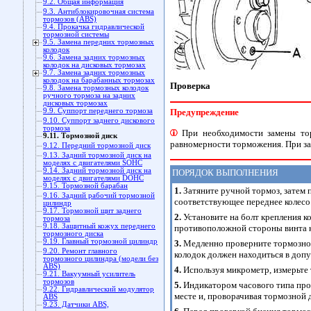
9.2. Общая информация
9.3. Антиблокировочная система
тормозов (ABS)
9.4. Прокачка гидравлической
тормозной системы
9.5. Замена передних тормозных
колодок
9.6. Замена задних тормозных
колодок на дисковых тормозах
9.7. Замена задних тормозных
колодок на барабанных тормозах
Проверка
9.8. Замена тормозных колодок
ручного тормоза на задних
дисковых тормозах
9.9. Суппорт переднего тормоза
Предупреждение
9.10. Суппорт заднего дискового
тормоза
При необходимости замены тор
9.11. Тормозной диск
равномерности торможения. При за
9.12. Передний тормозной диск
9.13. Задний тормозной диск на
моделях с двигателями SOHC
9.14. Задний тормозной диск на
ПОРЯДОК ВЫПОЛНЕНИЯ
моделях с двигателями DOHC
9.15. Тормозной барабан
1.
Затяните ручной тормоз, затем 
9.16. Задний рабочий тормозной
соответствующее переднее колесо
цилиндр
9.17. Тормозной щит заднего
2.
Установите на болт крепления к
тормоза
9.18. Защитный кожух переднего
противоположной стороны винта к
тормозного диска
9.19. Главный тормозной цилиндр
3.
Медленно проверните тормозной 
9.20. Ремонт главного
колодок должен находиться в допу
тормозного цилиндра (модели без
ABS)
4.
Используя микрометр, измерьте
9.21. Вакуумный усилитель
тормозов
5.
Индикатором часового типа пров
9.22. Гидравлический модулятор
месте и, проворачивая тормозной 
ABS
9.23. Датчики ABS,