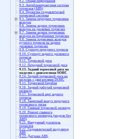
9.2. Общая информация
9.3. Антиблокировочная система
тормозов (ABS)
9.4. Прокачка гидравлической
тормозной системы
9.5. Замена передних тормозных
колодок
9.6. Замена задних тормозных
колодок на дисковых тормозах
9.7. Замена задних тормозных
колодок на барабанных тормозах
9.8. Замена тормозных колодок
ручного тормоза на задних
дисковых тормозах
9.9. Суппорт переднего тормоза
9.10. Суппорт заднего дискового
тормоза
9.11. Тормозной диск
9.12. Передний тормозной диск
9.13. Задний тормозной диск на
моделях с двигателями SOHC
9.14. Задний тормозной диск на
моделях с двигателями DOHC
9.15. Тормозной барабан
9.16. Задний рабочий тормозной
цилиндр
9.17. Тормозной щит заднего
тормоза
9.18. Защитный кожух переднего
тормозного диска
9.19. Главный тормозной цилиндр
9.20. Ремонт главного
тормозного цилиндра (модели без
ABS)
9.21. Вакуумный усилитель
тормозов
9.22. Гидравлический модулятор
ABS
9.23. Датчики ABS,