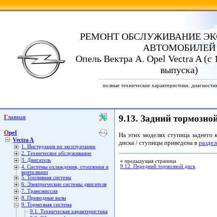
РЕМОНТ ОБСЛУЖИВАНИЕ ЭК
АВТОМОБИЛЕЙ
Опель Вектра А. Opel Vectra A (с 
выпуска)
полные технические характеристики. диагности
Главная
9.13. Задний тормозно
Opel
На этих моделях ступица заднего 
Vectra A
диска / ступицы приведена в
раздел
1. Инструкция по эксплуатации
2. Техническое обслуживание
3. Двигатель
«
предыдущая страница
9.12. Передний тормозной диск
4. Системы охлаждения, отопления и
вентиляции
5. Топливная система
6. Электрические системы двигателя
7. Трансмиссия
8. Приводные валы
9. Тормозная система
9.1. Техническая характеристика