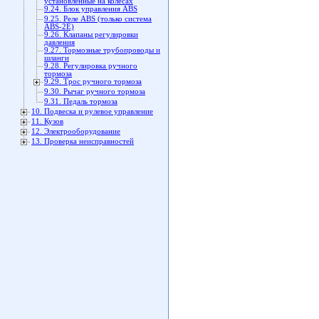
установленные на колесах
9.24. Блок управления ABS
9.25. Реле ABS (только система
ABS-2Е)
9.26. Клапаны регулировки
давления
9.27. Тормозные трубопроводы и
шланги
9.28. Регулировка ручного
тормоза
9.29. Трос ручного тормоза
9.30. Рычаг ручного тормоза
9.31. Педаль тормоза
10. Подвеска и рулевое управление
11. Кузов
12. Электрооборудование
13. Проверка неисправностей