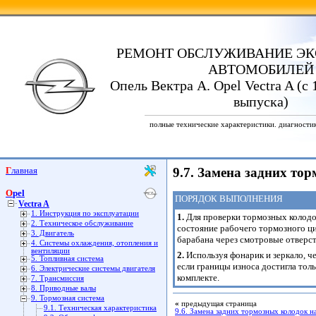
РЕМОНТ ОБСЛУЖИВАНИЕ ЭК
АВТОМОБИЛЕЙ
Опель Вектра А. Opel Vectra A (с 
выпуска)
полные технические характеристики. диагности
Главная
9.7. Замена задних то
Opel
ПОРЯДОК ВЫПОЛНЕНИЯ
Vectra A
1. Инструкция по эксплуатации
1.
Для проверки тормозных колодок
2. Техническое обслуживание
состояние рабочего тормозного ц
3. Двигатель
барабана через смотровые отверст
4. Системы охлаждения, отопления и
вентиляции
2.
Используя фонарик и зеркало, ч
5. Топливная система
если границы износа достигла толь
6. Электрические системы двигателя
комплекте.
7. Трансмиссия
8. Приводные валы
9. Тормозная система
«
предыдущая страница
9.1. Техническая характеристика
9.6. Замена задних тормозных колодок н