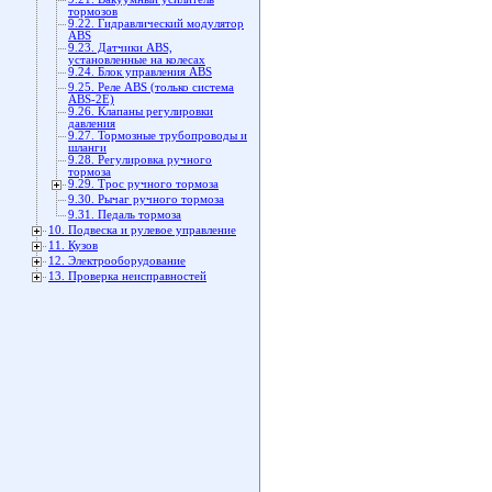
тормозов
9.22. Гидравлический модулятор
ABS
9.23. Датчики ABS,
установленные на колесах
9.24. Блок управления ABS
9.25. Реле ABS (только система
ABS-2Е)
9.26. Клапаны регулировки
давления
9.27. Тормозные трубопроводы и
шланги
9.28. Регулировка ручного
тормоза
9.29. Трос ручного тормоза
9.30. Рычаг ручного тормоза
9.31. Педаль тормоза
10. Подвеска и рулевое управление
11. Кузов
12. Электрооборудование
13. Проверка неисправностей