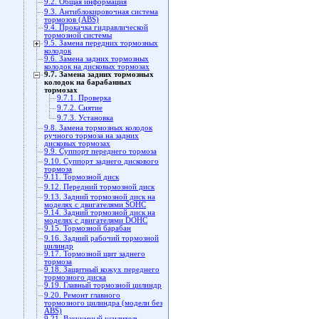
9.2. Общая информация
9.3. Антиблокировочная система
тормозов (ABS)
9.4. Прокачка гидравлической
тормозной системы
9.5. Замена передних тормозных
колодок
9.6. Замена задних тормозных
колодок на дисковых тормозах
9.7. Замена задних тормозных
колодок на барабанных
тормозах
9.7.1. Проверка
9.7.2. Снятие
9.7.3. Установка
9.8. Замена тормозных колодок
ручного тормоза на задних
дисковых тормозах
9.9. Суппорт переднего тормоза
9.10. Суппорт заднего дискового
тормоза
9.11. Тормозной диск
9.12. Передний тормозной диск
9.13. Задний тормозной диск на
моделях с двигателями SOHC
9.14. Задний тормозной диск на
моделях с двигателями DOHC
9.15. Тормозной барабан
9.16. Задний рабочий тормозной
цилиндр
9.17. Тормозной щит заднего
тормоза
9.18. Защитный кожух переднего
тормозного диска
9.19. Главный тормозной цилиндр
9.20. Ремонт главного
тормозного цилиндра (модели без
ABS)
9.21. Вакуумный усилитель