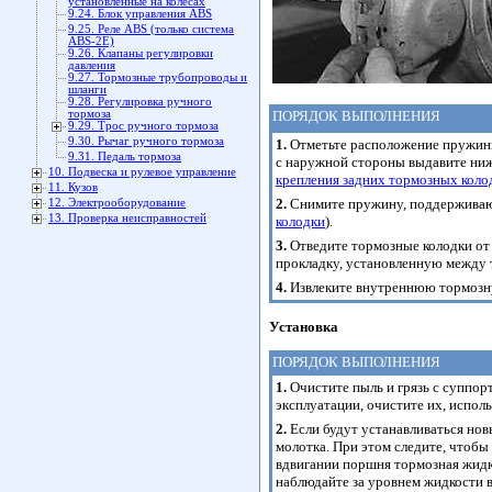
установленные на колесах
9.24. Блок управления ABS
9.25. Реле ABS (только система
ABS-2Е)
9.26. Клапаны регулировки
давления
9.27. Тормозные трубопроводы и
шланги
9.28. Регулировка ручного
тормоза
ПОРЯДОК ВЫПОЛНЕНИЯ
9.29. Трос ручного тормоза
9.30. Рычаг ручного тормоза
1.
Отметьте расположение пружины
9.31. Педаль тормоза
с наружной стороны выдавите ниж
10. Подвеска и рулевое управление
крепления задних тормозных коло
11. Кузов
2.
Снимите пружину, поддерживаю
12. Электрооборудование
13. Проверка неисправностей
колодки
).
3.
Отведите тормозные колодки от
прокладку, установленную между 
4.
Извлеките внутреннюю тормозну
Установка
ПОРЯДОК ВЫПОЛНЕНИЯ
1.
Очистите пыль и грязь с суппорт
эксплуатации, очистите их, испол
2.
Если будут устанавливаться нов
молотка. При этом следите, чтоб
вдвигании поршня тормозная жидк
наблюдайте за уровнем жидкости в