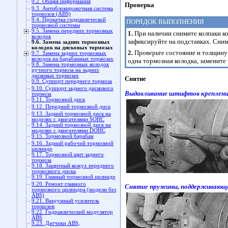
9.2. Общая информация
Проверка
9.3. Антиблокировочная система
тормозов (ABS)
9.4. Прокачка гидравлической
ПОРЯДОК ВЫПОЛНЕНИЯ
тормозной системы
9.5. Замена передних тормозных
1.
При наличии снимите колпаки ко
колодок
зафиксируйте на подставках. Сним
9.6. Замена задних тормозных
колодок на дисковых тормозах
2.
Проверьте состояние и толщину 
9.7. Замена задних тормозных
колодок на барабанных тормозах
одна тормозная колодка, замените
9.8. Замена тормозных колодок
ручного тормоза на задних
дисковых тормозах
Снятие
9.9. Суппорт переднего тормоза
9.10. Суппорт заднего дискового
Выдавливание штифтов креплени
тормоза
9.11. Тормозной диск
9.12. Передний тормозной диск
9.13. Задний тормозной диск на
моделях с двигателями SOHC
9.14. Задний тормозной диск на
моделях с двигателями DOHC
9.15. Тормозной барабан
9.16. Задний рабочий тормозной
цилиндр
9.17. Тормозной щит заднего
тормоза
9.18. Защитный кожух переднего
тормозного диска
9.19. Главный тормозной цилиндр
9.20. Ремонт главного
Снятие пружины, поддерживающе
тормозного цилиндра (модели без
ABS)
9.21. Вакуумный усилитель
тормозов
9.22. Гидравлический модулятор
ABS
9.23. Датчики ABS,