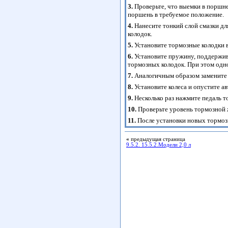
3.
Проверьте, что выемки в поршне
поршень в требуемое положение.
4.
Нанесите тонкий слой смазки д
колодок.
5.
Установите тормозные колодки в
6.
Установите пружину, поддержив
тормозных колодок. При этом од
7.
Аналогичным образом замените 
8.
Установите колеса и опустите а
9.
Несколько раз нажмите педаль т
10.
Проверьте уровень тормозной ж
11.
После установки новых тормозн
«
предыдущая страница
9.5.2. 15.5.2.Модели 2,0 л