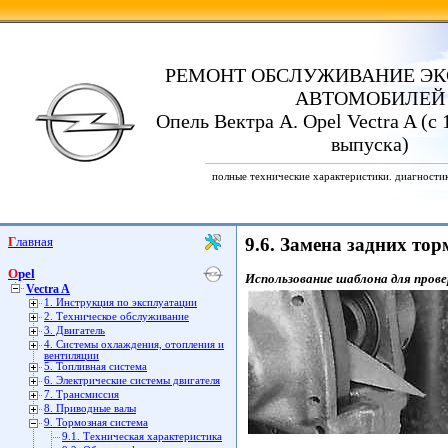
РЕМОНТ ОБСЛУЖИВАНИЕ ЭК
АВТОМОБИЛЕЙ
Опель Вектра А. Opel Vectra A (с 
выпуска)
полные технические характеристики. диагности
Главная
9.6. Замена задних то
Opel
Использование шаблона для пров
Vectra A
1. Инструкция по эксплуатации
2. Техническое обслуживание
3. Двигатель
4. Системы охлаждения, отопления и
вентиляции
5. Топливная система
6. Электрические системы двигателя
7. Трансмиссия
8. Приводные валы
9. Тормозная система
9.1. Техническая характеристика