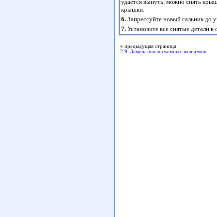
удается вынуть, можно снять крыш
крышки.
6.
Запрессуйте новый сальник до у
7.
Установите все снятые детали в 
«
предыдущая страница
2.9. Замена маслосъемных колпачков