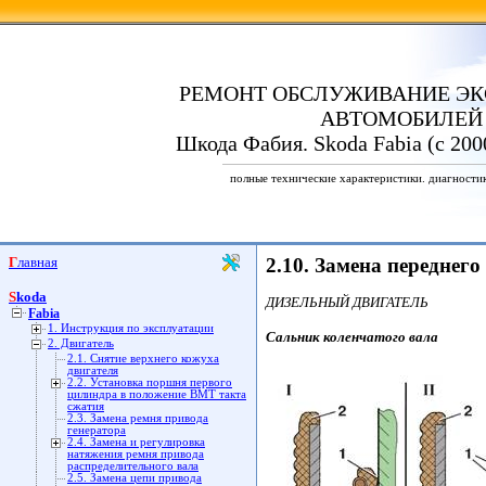
РЕМОНТ ОБСЛУЖИВАНИЕ ЭК
АВТОМОБИЛЕЙ
Шкода Фабия. Skoda Fabia (с 200
полные технические характеристики. диагности
Главная
2.10. Замена переднег
Skoda
ДИЗЕЛЬНЫЙ ДВИГАТЕЛЬ
Fabia
1. Инструкция по эксплуатации
Сальник коленчатого вала
2. Двигатель
2.1. Снятие верхнего кожуха
двигателя
2.2. Установка поршня первого
цилиндра в положение ВМТ такта
сжатия
2.3. Замена ремня привода
генератора
2.4. Замена и регулировка
натяжения ремня привода
распределительного вала
2.5. Замена цепи привода