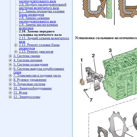
распределительного вала
2.6. Подбор распределительной
шестерни коленчатого вала
2.7. Замена прокладки головки
блока цилиндров
2.8. Замена сальника
распределительного вала
2.9. Замена маслосъемных
колпачков
2.10. Замена переднего
сальника коленчатого вала
Установка сальников коленчатог
2.11. Задний сальник коленчатого
вала
2.12. Ремонт головки блока
цилиндров
2.13. Ремонт двигателя
3. Система смазки
4. Система питания
5. Система охлаждения
6. Система выпуска отработавших
газов
7. Трансмиссия и ходовая часть
8. Рулевое управление
9. Тормозная система
10. Электрооборудование
11. Кузов
12. Электросхемы