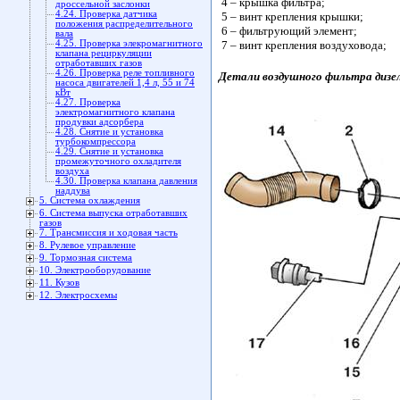
4 – крышка фильтра;
дроссельной заслонки
4.24. Проверка датчика
5 – винт крепления крышки;
положения распределительного
6 – фильтрующий элемент;
вала
4.25. Проверка элекромагнитного
7 – винт крепления воздуховода;
клапана рециркуляции
отработавших газов
4.26. Проверка реле топливного
Детали воздушного фильтра
дизе
насоса двигателей 1,4 л, 55 и 74
кВт
4.27. Проверка
электромагнитного клапана
продувки адсорбера
4.28. Снятие и установка
турбокомпрессора
4.29. Снятие и установка
промежуточного охладителя
воздуха
4.30. Проверка клапана давления
наддува
5. Система охлаждения
6. Система выпуска отработавших
газов
7. Трансмиссия и ходовая часть
8. Рулевое управление
9. Тормозная система
10. Электрооборудование
11. Кузов
12. Электросхемы