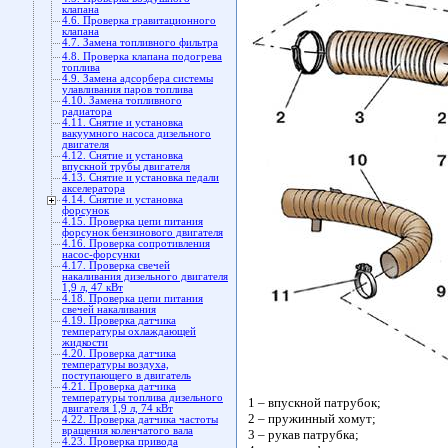
клапана
4.6. Проверка гравитационного
клапана
4.7. Замена топливного фильтра
4.8. Проверка клапана подогрева
топлива
4.9. Замена адсорбера системы
улавливания паров топлива
4.10. Замена топливного
радиатора
4.11. Снятие и установка
вакуумного насоса дизельного
двигателя
4.12. Снятие и установка
впускной трубы двигателя
4.13. Снятие и установка педали
акселератора
4.14. Снятие и установка
форсунок
4.15. Проверка цепи питания
форсунок бензинового двигателя
4.16. Проверка сопротивления
насос-форсунки
4.17. Проверка свечей
накаливания дизельного двигателя
1,9 л, 47 кВт
4.18. Проверка цепи питания
свечей накаливания
4.19. Проверка датчика
температуры охлаждающей
жидкости
4.20. Проверка датчика
температуры воздуха,
поступающего в двигатель
4.21. Проверка датчика
температуры топлива дизельного
1 – впускной патрубок;
двигателя 1,9 л, 74 кВт
2 – пружинный хомут;
4.22. Проверка датчика частоты
вращения коленчатого вала
3 – рукав патрубка;
4.23. Проверка привода