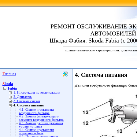
РЕМОНТ ОБСЛУЖИВАНИЕ ЭК
АВТОМОБИЛЕЙ
Шкода Фабия. Skoda Fabia (с 200
полные технические характеристики. диагности
Главная
4. Система питания
Skoda
Детали воздушного фильтра бензин
Fabia
1. Инструкция по эксплуатации
2. Двигатель
3. Система смазки
4. Система питания
4.1. Снятие и установка
воздушного фильтра
4.2. Замена фильтрующего
элемента воздушного фильтра
4.3. Замена датчика указателя
уровня топлива
4.4. Снятие и установка
топливного бака
4.5. Проверка воздушного