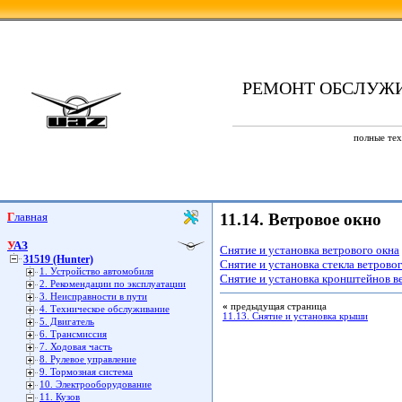
РЕМОНТ ОБСЛУЖ
полные тех
Главная
11.14. Ветровое окно
УАЗ
Снятие и установка ветрового окна
31519 (Hunter)
Снятие и установка стекла ветрово
1. Устройство автомобиля
Снятие и установка кронштейнов в
2. Рекомендации по эксплуатации
3. Неисправности в пути
«
предыдущая страница
4. Техническое обслуживание
11.13. Снятие и установка крыши
5. Двигатель
6. Трансмиссия
7. Ходовая часть
8. Рулевое управление
9. Тормозная система
10. Электрооборудование
11. Кузов