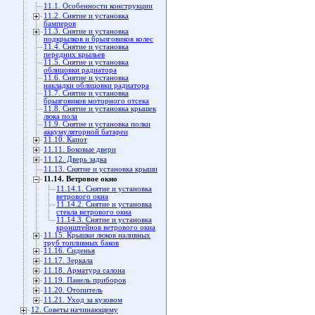
11.1. Особенности конструкции
11.2. Снятие и установка
бамперов
11.3. Снятие и установка
подкрылков и брызговиков колес
11.4. Снятие и установка
передних крыльев
11.5. Снятие и установка
облицовки радиатора
11.6. Снятие и установка
накладки облицовки радиатора
11.7. Снятие и установка
брызговиков моторного отсека
11.8. Снятие и установка крышек
люка пола
11.9. Снятие и установка полки
аккумуляторной батареи
11.10. Капот
11.11. Боковые двери
11.12. Дверь задка
11.13. Снятие и установка крыши
11.14. Ветровое окно
11.14.1. Снятие и установка
ветрового окна
11.14.2. Снятие и установка
стекла ветрового окна
11.14.3. Снятие и установка
кронштейнов ветрового окна
11.15. Крышки люков наливных
труб топливных баков
11.16. Сиденья
11.17. Зеркала
11.18. Арматура салона
11.19. Панель приборов
11.20. Отопитель
11.21. Уход за кузовом
12. Советы начинающему