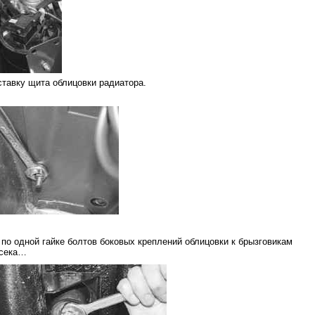
тавку щита облицовки радиатора.
 по одной гайке болтов боковых креплений облицовки к брызговикам
тсека…