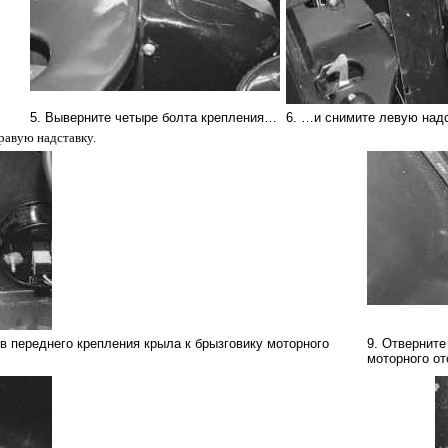
5. Выверните четыре болта крепления…
6. …и снимите левую надс
равую надставку.
ов переднего крепления крыла к брызговику моторного
9. Отверните
моторного о