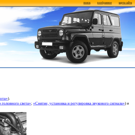
поиск
в избранное
карта сайта
пота»
).
 головного света»
;
«Снятие, установка и регулировка звукового сигнала»
) и