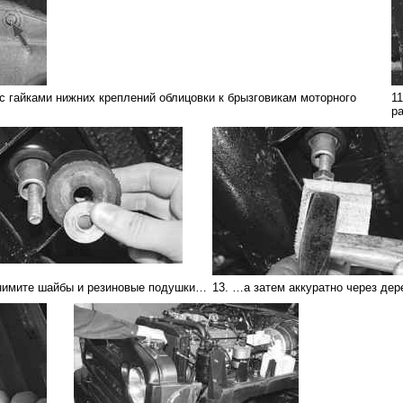
с гайками нижних креплений облицовки к брызговикам моторного
1
р
нимите шайбы и резиновые подушки…
13. …а затем аккуратно через де