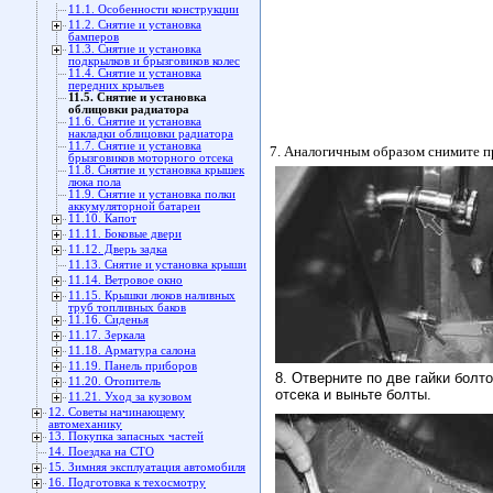
11.1. Особенности конструкции
11.2. Снятие и установка
бамперов
11.3. Снятие и установка
подкрылков и брызговиков колес
11.4. Снятие и установка
передних крыльев
11.5. Снятие и установка
облицовки радиатора
11.6. Снятие и установка
накладки облицовки радиатора
11.7. Снятие и установка
7. Аналогичным образом снимите п
брызговиков моторного отсека
11.8. Снятие и установка крышек
люка пола
11.9. Снятие и установка полки
аккумуляторной батареи
11.10. Капот
11.11. Боковые двери
11.12. Дверь задка
11.13. Снятие и установка крыши
11.14. Ветровое окно
11.15. Крышки люков наливных
труб топливных баков
11.16. Сиденья
11.17. Зеркала
11.18. Арматура салона
11.19. Панель приборов
8. Отверните по две гайки болт
11.20. Отопитель
отсека и выньте болты.
11.21. Уход за кузовом
12. Советы начинающему
автомеханику
13. Покупка запасных частей
14. Поездка на СТО
15. Зимняя эксплуатация автомобиля
16. Подготовка к техосмотру