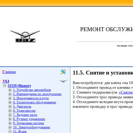
РЕМОНТ ОБСЛУЖ
полные тех
Главная
11.5. Снятие и устано
УАЗ
Вам потребуются: два ключа «на 10»
31519 (Hunter)
1. Отсоедините провод от клеммы 
1. Устройство автомобиля
2. Снимите подкрылки (см.
«Снятие
2. Рекомендации по эксплуатации
3. Отсоедините трос привода замков
3. Неисправности в пути
4. Отсоедините колодки жгута прово
4. Техническое обслуживание
извлеките проводку и трос привода 
5. Двигатель
6. Трансмиссия
7. Ходовая часть
8. Рулевое управление
9. Тормозная система
10. Электрооборудование
11. Кузов