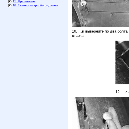
17. Приложения
18. Схемы электрооборудования
10. …и выверните по два болта 
отсека.
12. …с