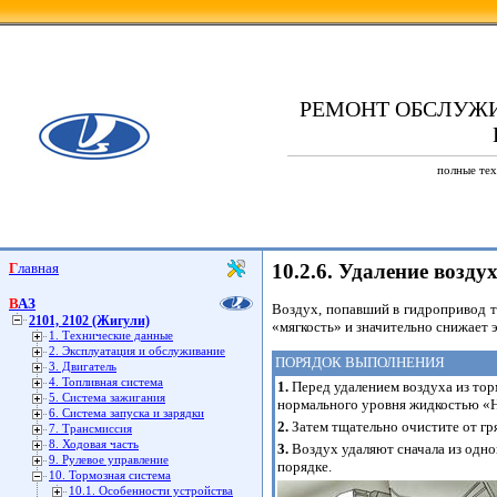
РЕМОНТ ОБСЛУЖ
полные тех
Главная
10.2.6. Удаление возду
ВАЗ
Воздух, попавший в гидропривод т
2101, 2102 (Жигули)
«мягкость» и значительно снижает 
1. Технические данные
2. Эксплуатация и обслуживание
ПОРЯДОК ВЫПОЛНЕНИЯ
3. Двигатель
4. Топливная система
1.
Перед удалением воздуха из тор
5. Система зажигания
нормального уровня жидкостью «Н
6. Система запуска и зарядки
2.
Затем тщательно очистите от гр
7. Трансмиссия
8. Ходовая часть
3.
Воздух удаляют сначала из одног
9. Рулевое управление
порядке.
10. Тормозная система
10.1. Особенности устройства