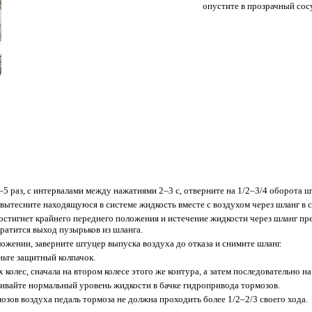
опустите в прозрачный сос
3–5 раз, с интервалами между нажатиями 2–3 с, отверните на 1/2–3/4 оборота 
вытесните находящуюся в системе жидкость вместе с воздухом через шланг в с
достигнет крайнего переднего положения и истечение жидкости через шланг пр
кратится выход пузырьков из шланга.
ожении, заверните штуцер выпуска воздуха до отказа и снимите шланг.
ньте защитный колпачок.
колес, сначала на втором колесе этого же контура, а затем последовательно на
ивайте нормальный уровень жидкости в бачке гидропривода тормозов.
озов воздуха педаль тормоза не должна проходить более 1/2–2/3 своего хода.