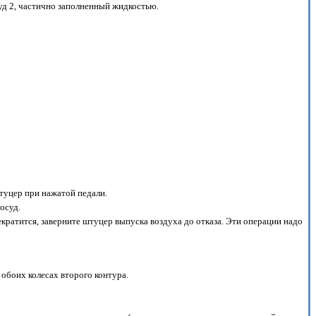
уд 2, частично заполненный жидкостью.
штуцер при нажатой педали.
осуд.
екратится, заверните штуцер выпуска воздуха до отказа. Эти операции надо
 обоих колесах второго контура.