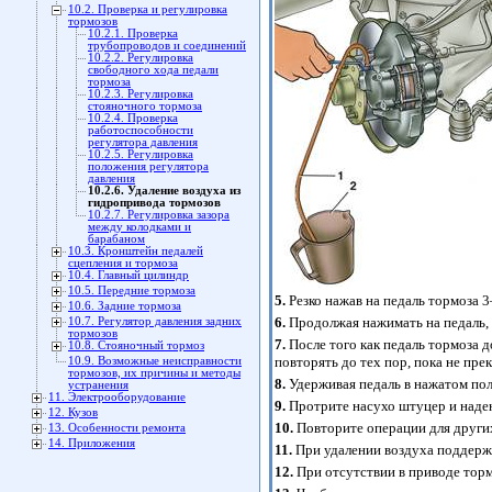
10.2. Проверка и регулировка
тормозов
10.2.1. Проверка
трубопроводов и соединений
10.2.2. Регулировка
свободного хода педали
тормоза
10.2.3. Регулировка
стояночного тормоза
10.2.4. Проверка
работоспособности
регулятора давления
10.2.5. Регулировка
положения регулятора
давления
10.2.6. Удаление воздуха из
гидропривода тормозов
10.2.7. Регулировка зазора
между колодками и
барабаном
10.3. Кронштейн педалей
сцепления и тормоза
10.4. Главный цилиндр
10.5. Передние тормоза
5.
Резко нажав на педаль тормоза 
10.6. Задние тормоза
6.
Продолжая нажимать на педаль, 
10.7. Регулятор давления задних
тормозов
7.
После того как педаль тормоза 
10.8. Стояночный тормоз
повторять до тех пор, пока не пре
10.9. Возможные неисправности
тормозов, их причины и методы
8.
Удерживая педаль в нажатом пол
устранения
11. Электрооборудование
9.
Протрите насухо штуцер и наде
12. Кузов
10.
Повторите операции для других 
13. Особенности ремонта
14. Приложения
11.
При удалении воздуха поддерж
12.
При отсутствии в приводе торм