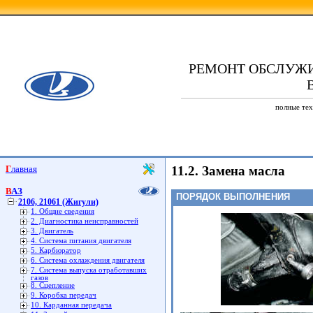
РЕМОНТ ОБСЛУЖ
В
полные тех
Главная
11.2. Замена масла
ВАЗ
ПОРЯДОК ВЫПОЛНЕНИЯ
2106, 21061 (Жигули)
1. Общие сведения
2. Диагностика неисправностей
3. Двигатель
4. Система питания двигателя
5. Карбюратор
6. Система охлаждения двигателя
7. Система выпуска отработавших
газов
8. Сцепление
9. Коробка передач
10. Карданная передача