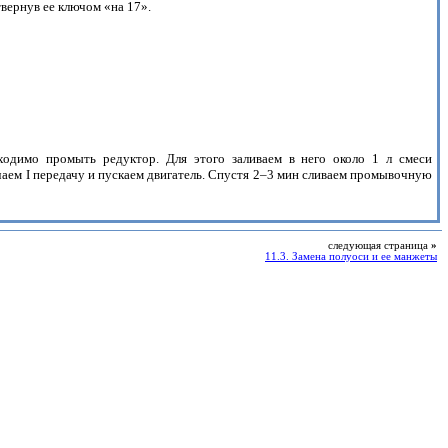
твернув ее ключом «на 17».
ходимо промыть редуктор. Для этого заливаем в него около 1 л смеси
ючаем I передачу и пускаем двигатель. Спустя 2–3 мин сливаем промывочную
следующая страница
»
11.3. Замена полуоси и ее манжеты