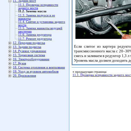
11. Задний мост
11.1. Проверка исправности
заднего моста
11.2. Замена масла
11.3. Замена полуоси и ее
манжеты
11.4. Снятие и установка заднего
моста
11.5. Замена манжеты ведущей
шестерни
11.6. Замена редуктора
11.7. Ремонт редуктора
12. Передняя подвеска
Если слитое из картера редукт
13. Задняя подвеска
трансмиссионного масла с 20–30% 
14. Рулевое управление
15. Тормозная система
смесь и заливаем в редуктор 1,3 л
16. Электрооборудование
Уровень масла должен доходить д
17. Кузов
18. Система отопления и вентиляции
19. Уход за кузовом автомобиля
«
предыдущая страница
11.1. Проверка исправности заднего мос
20. Приложения