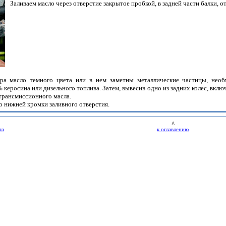
Заливаем масло через отверстие закрытое пробкой, в задней части балки, о
ора масло темного цвета или в нем заметны металлические частицы, необ
керосина или дизельного топлива. Затем, вывесив одно из задних колес, вкл
 трансмиссионного масла.
о нижней кромки заливного отверстия.
^
та
к оглавлению