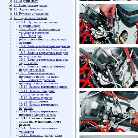
11. Задний мост
12. Передняя подвеска
13. Задняя подвеска
14. Рулевое управление
15. Тормозная система
15.1. Проверка состояния
гидропривода
15.2. Проверка вакуумного
усилителя тормозов
15.3. Проверка
работоспособности регулятора
давления
15.4. Замена тормозной жидкости
и прокачка тормозной системы
15.5. Замена тормозных колодок
передних колес
15.6. Замена тормозных колодок
задних колес
15.7. Замена суппорта тормоза
переднего колеса
15.8. Замена тормозных
цилиндров передних колес
15.9. Ремонт тормозных
цилиндров передних колес
15.10. Замена тормозного диска
15.11. Замена передних
тормозных шлангов
15.12. Замена заднего
тормозного шланга
15.13. Замена тормозного
барабана
15.14. Замена тормозного
цилиндра заднего колеса
15.15. Снятие главного
тормозного цилиндра и его
ремонт
15.16. Замена вакуумного
усилителя
15.17. Замена и регулировка