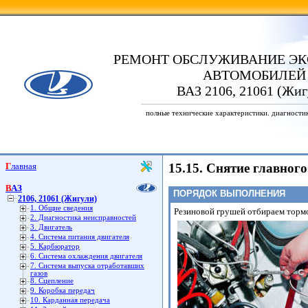
РЕМОНТ ОБСЛУЖИВАНИЕ ЭК
АВТОМОБИЛЕЙ
ВАЗ 2106, 21061 (Жиг
полные технические характеристики. диагности
Главная
15.15. Снятие главног
ВАЗ
ПОРЯДОК ВЫПОЛНЕНИЯ
2106, 21061 (Жигули)
1. Общие сведения
Резиновой грушей отбираем тормо
2. Диагностика неисправностей
3. Двигатель
4. Система питания двигателя
5. Карбюратор
6. Система охлаждения двигателя
7. Система выпуска отработавших
газов
8. Сцепление
9. Коробка передач
10. Карданная передача