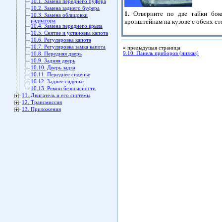
10.1. Замена переднего буфера
10.2. Замена заднего буфера
1.
Отверните по две гайки бок
10.3. Замена облицовки
кронштейнам на кузове с обеих ст
радиатора
10.4. Замена переднего крыла
10.5. Cнятие и установка капота
10.6. Регулировка капота
10.7. Регулировка замка капота
«
предыдущая страница
9.10. Панель приборов (низкая)
10.8. Передняя дверь
10.9. Задняя дверь
10.10. Дверь задка
10.11. Переднее сиденье
10.12. Заднее сиденье
10.13. Ремни безопасности
11. Двигатель и его системы
12. Трансмиссия
13. Приложения