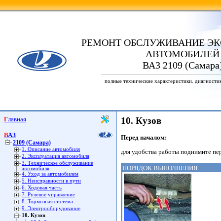
РЕМОНТ ОБСЛУЖИВАНИЕ ЭК
АВТОМОБИЛЕЙ
ВАЗ 2109 (Самара
полные технические характеристики. диагности
Главная
10. Кузов
ВАЗ
Перед началом:
2109 (Самара)
1. Описание автомобиля
для удобства работы поднимите пе
2. Эксплуатация автомобиля
3. Техническое обслуживание
ПОРЯДОК ВЫПОЛНЕНИЯ
автомобиля
4. Уход за автомобилем
5. Неисправности в пути
6. Ходовая часть
7. Рулевое управление
8. Тормозная система
9. Электрооборудование
10. Кузов