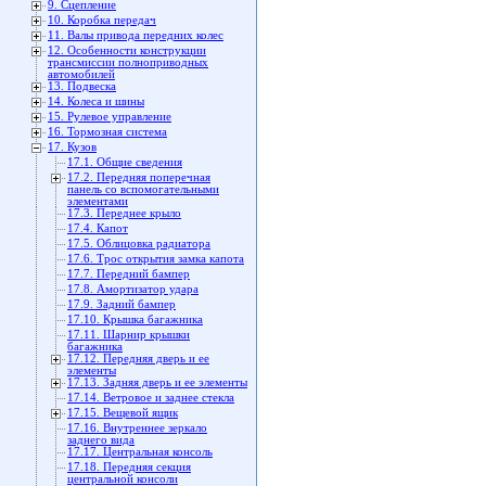
9. Сцепление
10. Коробка передач
11. Валы привода передних колес
12. Особенности конструкции
трансмиссии полноприводных
автомобилей
13. Подвеска
14. Колеса и шины
15. Рулевое управление
16. Тормозная система
17. Кузов
17.1. Общие сведения
17.2. Передняя поперечная
панель со вспомогательными
элементами
17.3. Переднее крыло
17.4. Капот
17.5. Облицовка радиатора
17.6. Трос открытия замка капота
17.7. Передний бампер
17.8. Амортизатор удара
17.9. Задний бампер
17.10. Крышка багажника
17.11. Шарнир крышки
багажника
17.12. Передняя дверь и ее
элементы
17.13. Задняя дверь и ее элементы
17.14. Ветровое и заднее стекла
17.15. Вещевой ящик
17.16. Внутреннее зеркало
заднего вида
17.17. Центральная консоль
17.18. Передняя секция
центральной консоли