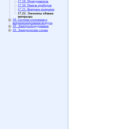
17.19. Прикуриватель
17.20. Панель приборов
17.21. Ковровое покрытие
17.22. Элементы обивки
интерьера
18. Система отопления и
кондиционирования воздуха
19. Электрооборудование
20. Электрические схемы