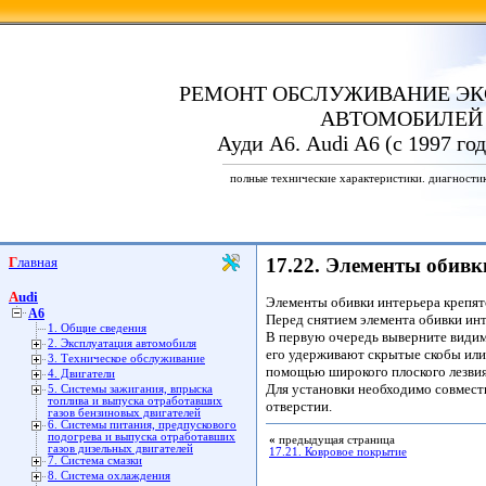
РЕМОНТ ОБСЛУЖИВАНИЕ ЭК
АВТОМОБИЛЕЙ
Ауди А6. Audi A6 (с 1997 го
полные технические характеристики. диагности
Главная
17.22. Элементы обивк
Audi
Элементы обивки интерьера крепятс
A6
Перед снятием элемента обивки инт
1. Общие сведения
В первую очередь выверните видимы
2. Эксплуатация автомобиля
его удерживают скрытые скобы или
3. Техническое обслуживание
помощью широкого плоского лезвия
4. Двигатели
Для установки необходимо совмести
5. Системы зажигания, впрыска
топлива и выпуска отработавших
отверстии.
газов бензиновых двигателей
6. Системы питания, предпускового
подогрева и выпуска отработавших
«
предыдущая страница
газов дизельных двигателей
17.21. Ковровое покрытие
7. Система смазки
8. Система охлаждения