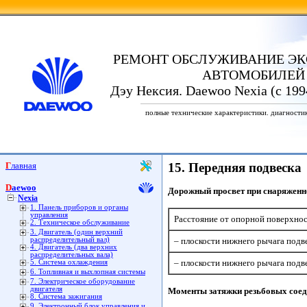
РЕМОНТ ОБСЛУЖИВАНИЕ ЭК
АВТОМОБИЛЕЙ
Дэу Нексия. Daewoo Nexia (с 199
полные технические характеристики. диагности
Главная
15. Передняя подвеска
Daewoo
Дорожный просвет при снаряженн
Nexia
1. Панель приборов и органы
управления
Расстояние от опорной поверхнос
2. Техническое обслуживание
3. Двигатель (один верхний
распределительный вал)
– плоскости нижнего рычага подве
4. Двигатель (два верхних
распределительных вала)
– плоскости нижнего рычага подве
5. Система охлаждения
6. Топливная и выхлопная системы
7. Электрическое оборудование
двигателя
Моменты затяжки резьбовых сое
8. Система зажигания
9. Электронный блок управления и