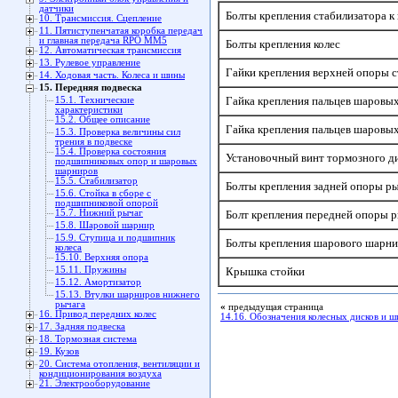
датчики
Болты крепления стабилизатора к
10. Трансмиссия. Сцепление
11. Пятиступенчатая коробка передач
и главная передача RPO MM5
Болты крепления колес
12. Автоматическая трансмиссия
13. Рулевое управление
Гайки крепления верхней опоры с
14. Ходовая часть. Колеса и шины
15. Передняя подвеска
Гайка крепления пальцев шаровы
15.1. Технические
характеристики
15.2. Общее описание
Гайка крепления пальцев шаровы
15.3. Проверка величины сил
трения в подвеске
15.4. Проверка состояния
Установочный винт тормозного д
подшипниковых опор и шаровых
шарниров
15.5. Стабилизатор
Болты крепления задней опоры р
15.6. Стойка в сборе с
подшипниковой опорой
15.7. Нижний рычаг
Болт крепления передней опоры 
15.8. Шаровой шарнир
15.9. Ступица и подшипник
Болты крепления шарового шарни
колеса
15.10. Верхняя опора
15.11. Пружины
Крышка стойки
15.12. Амортизатор
15.13. Втулки шарниров нижнего
рычага
«
предыдущая страница
16. Привод передних колес
14.16. Обозначения колесных дисков и ш
17. Задняя подвеска
18. Тормозная система
19. Кузов
20. Система отопления, вентиляции и
кондиционирования воздуха
21. Электрооборудование