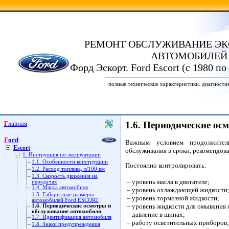
РЕМОНТ ОБСЛУЖИВАНИЕ ЭК
АВТОМОБИЛЕЙ
Форд Эскорт. Ford Escort (с 1980 по
полные технические характеристики. диагности
Главная
1.6. Периодические ос
Ford
Важным условием продолжитель
Escort
обслуживания в сроки, рекомендов
1. Инструкция по эксплуатации
1.1. Особенности конструкции
Постоянно контролировать:
1.2. Расход топлива, л/100 км
1.3. Скорость движения на
– уровень масла в двигателе;
передачах
1.4. Масса автомобиля
– уровень охлаждающей жидкости
1.5. Габаритные размеры
– уровень тормозной жидкости;
автомобилей Ford ESCORT
– уровень жидкости для омывания 
1.6. Периодические осмотры и
обслуживание автомобиля
– давление в шинах;
1.7. Идентификация автомобиля
– работу осветительных приборов;
1.8. Знаки предупреждения