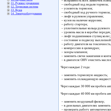
– исправность всех лампочек осве
11. Рулевое управление
– свободный ход педали тормоза;
12. Тормозная система
– усилитель тормозов;
13. Кузов
– свободный ход ручного тормоза;
14. Электрооборудование
– люфт в рулевом управлении;
– кузов на наличие коррозии;
– работу стартера;
– уплотнительные кольца рулевого 
– уровень масла в коробке передач;
– люфт подшипников ступиц колес;
– состояние и подвеску выхлопной
– работу двигателя на токсичность
– компрессию в цилиндрах;
– зазоры клапанов;
– заменить свечи зажигания и конт
– в двигателе OHV очистить масло
Через каждые 2 года:
– заменить тормозную жидкость;
– заменить охлаждающую жидкост
Через каждые 30 000 км пробега ав
Через каждые 40 000 км пробега ав
– заменить воздушный фильтр;
– в дизельных двигателях заменить
– проверить работу автоматическог