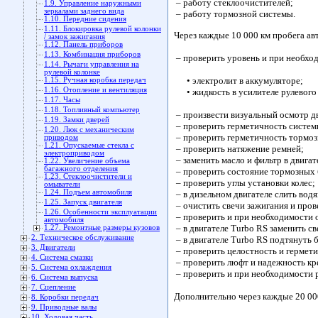
– работу стеклоочистителей;
1.9. Управление наружными
зеркалами заднего вида
– работу тормозной системы.
1.10. Передние сидения
1.11. Блокировка рулевой колонки
Через каждые 10 000 км пробега ав
/ замок зажигания
1.12. Панель приборов
1.13. Комбинация приборов
– проверить уровень и при необхо
1.14. Рычаги управления на
рулевой колонке
• электролит в аккумуляторе;
1.15. Ручная коробка передач
1.16. Отопление и вентиляция
• жидкость в усилителе рулевого
1.17. Часы
1.18. Топливный компьютер
– произвести визуальный осмотр дв
1.19. Замки дверей
– проверить герметичность систем
1.20. Люк с механическим
– проверить герметичность тормоз
приводом
1.21. Опускаемые стекла с
– проверить натяжение ремней;
электроприводом
– заменить масло и фильтр в двигат
1.22. Увеличение объема
багажного отделения
– проверить состояние тормозных б
1.23. Стеклоочистители и
– проверить углы установки колес;
омыватели
1.24. Подъем автомобиля
– в дизельном двигателе слить водя
1.25. Запуск двигателя
– очистить свечи зажигания и пров
1.26. Особенности эксплуатации
– проверить и при необходимости 
автомобиля
– в двигателе Turbo RS заменить св
1.27. Ремонтные размеры кузовов
2. Техническое обслуживание
– в двигателе Turbo RS подтянуть 
3. Двигатели
– проверить целостность и гермет
4. Система смазки
– проверить люфт и надежность кр
5. Система охлаждения
– проверить и при необходимости р
6. Система выпуска
7. Сцепление
Дополнительно через каждые 20 00
8. Коробки передач
9. Приводные валы
10. Ходовая часть