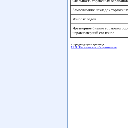
Овальность тормозных барабанов
Замасливание накладок тормозны
Износ колодок
Чрезмерное биение тормозного ди
неравномерный его износ
«
предыдущая страница
12.9. Техническое обслуживание