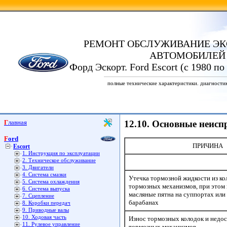
РЕМОНТ ОБСЛУЖИВАНИЕ ЭК
АВТОМОБИЛЕЙ
Форд Эскорт. Ford Escort (с 1980 по
полные технические характеристики. диагности
Главная
12.10. Основные неисп
Ford
ПРИЧИНА
Escort
1. Инструкция по эксплуатации
2. Техническое обслуживание
3. Двигатели
4. Система смазки
Утечкa тормозной жидкости из к
5. Система охлаждения
тормозных механизмов, при этом
6. Система выпуска
масляные пятна на суппортах ил
7. Сцепление
барабанах
8. Коробки передач
9. Приводные валы
10. Ходовая часть
Износ тормозных колодок и недо
11. Рулевое управление
тормозных механизмов