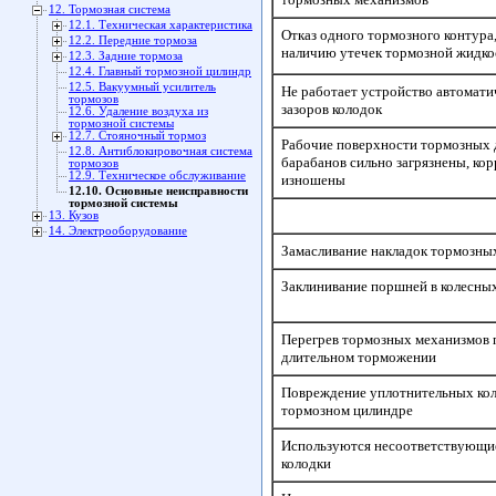
12. Тормозная система
12.1. Техническая характеристика
Отказ одного тормозного контура,
12.2. Передние тормоза
наличию утечек тормозной жидко
12.3. Задние тормоза
12.4. Главный тормозной цилиндр
12.5. Вакуумный усилитель
Не работает устройство автомати
тормозов
зазоров колодок
12.6. Удаление воздуха из
тормозной системы
12.7. Стояночный тормоз
Рабочие поверхности тормозных 
12.8. Антиблокировочная система
барабанов сильно загрязнены, ко
тормозов
12.9. Техническое обслуживание
изношены
12.10. Основные неисправности
тормозной системы
13. Кузов
14. Электрооборудование
Замасливание накладок тормозны
Заклинивание поршней в колесны
Перегрев тормозных механизмов 
длительном торможении
Повреждение уплотнительных кол
тормозном цилиндре
Используются несоответствующи
колодки