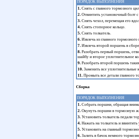
ПОРЯДОК ВЫПОЛНЕНИЯ
1.
Снять с главного тормозного ци
2.
Отвинтить установочный болт с 
3.
Снять чехол, перемещая его вдол
4.
Снять стопорное кольцо.
5.
Снять толкатель.
6.
Извлечь из главного тормозного
7.
Извлечь второй поршень в сборе
8.
Разобрать первый поршень, отви
шайбу и второе уплотнительное ко
9.
Разобрать второй поршень таким
10.
Заменить все уплотнительные к
11.
Промыть все детали главного т
Сборка
ПОРЯДОК ВЫПОЛНЕНИЯ
1.
Собрать поршни, обращая внима
2.
Окунуть поршни в тормозную жид
3.
Установить толкатель педали то
4.
Нажать на толкатель и ввинтить
5.
Установить на главный тормозно
6.
Залить в бачок немного тормозно