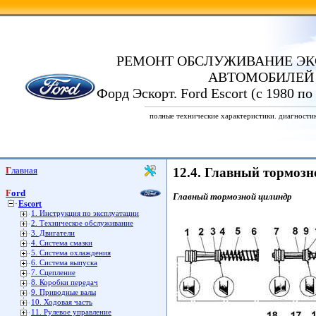
РЕМОНТ ОБСЛУЖИВАНИЕ ЭК
АВТОМОБИЛЕЙ
Форд Эскорт. Ford Escort (с 1980 по
полные технические характеристики. диагности
Главная
12.4. Главный тормоз
Ford
Главный тормозной цилиндр
Escort
1. Инструкция по эксплуатации
2. Техническое обслуживание
3. Двигатели
4. Система смазки
5. Система охлаждения
6. Система выпуска
7. Сцепление
8. Коробки передач
9. Приводные валы
10. Ходовая часть
11. Рулевое управление