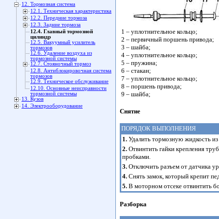
12. Тормозная система
12.1. Техническая характеристика
12.2. Передние тормоза
12.3. Задние тормоза
1 – уплотнительное кольцо;
12.4. Главный тормозной
цилиндр
2 – первичный поршень привода;
12.5. Вакуумный усилитель
3 – шайба;
тормозов
12.6. Удаление воздуха из
4 – уплотнительное кольцо;
тормозной системы
5 – пружина;
12.7. Стояночный тормоз
6 – стакан;
12.8. Антиблокировочная система
тормозов
7 – уплотнительное кольцо;
12.9. Техническое обслуживание
8 – поршень привода;
12.10. Основные неисправности
9 – шайба;
тормозной системы
13. Кузов
14. Электрооборудование
Снятие
ПОРЯДОК ВЫПОЛНЕНИЯ
1.
Удалить тормозную жидкость из
2.
Отвинтить гайки крепления труб
пробками.
3.
Отключить разъем от датчика ур
4.
Снять замок, который крепит пед
5.
В моторном отсеке отвинтить бол
Разборка