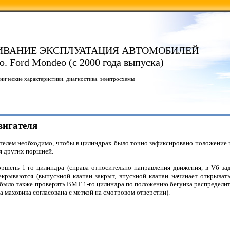
ИВАНИЕ ЭКСПЛУАТАЦИЯ АВТОМОБИЛЕЙ
. Ford Mondeo (с 2000 года выпуска)
нические характеристики. диагностика. электросхемы
вигателя
ателем необходимо, чтобы в цилиндрах было точно зафиксировано положение 
я других поршней.
шень 1-го цилиндра (справа относительно направления движения, в V6 зад
екрываются (выпускной клапан закрыт, впускной клапан начинает открывать
было также проверить ВМТ 1-го цилиндра по положению бегунка распределител
а маховика согласована с меткой на смотровом отверстии).