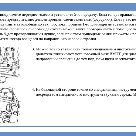
приподнимите переднее колесо и установите 5-ю передачу. Если теперь вращать
, если предварительно демонтированы свечи зажигания (форсунки). Если у вас
двигайте автомобиль до тех пор, пока поршень 1-го цилиндра не установится
нем небольшой сноровки двигатель можно также проворачивать с помощью вст
ль будет проворачиваться лучше, если при этом приводные ремни прижаты к р
гатель всегда вращался по направлению часовой стрелки.
Можно точно установить только специальным инструмент
двигателя ввинчивают установочный винт ВМТТ (специаль
направлении вращения до тех пор, пока щеки коленчатого
На безопасной стороне только со специальным инструме
посредством специального инструмента (указан стрелкой)