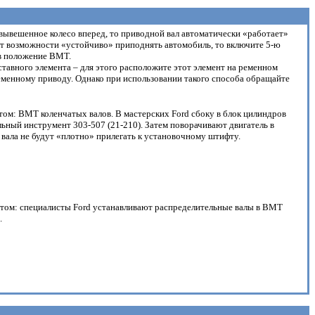
 вывешенное колесо вперед, то приводной вал автоматически «работает»
 нет возможности «устойчиво» приподнять автомобиль, то включите 5-ю
 в положение ВМТ.
авного элемента – для этого расположите этот элемент на ременном
еменному приводу. Однако при использовании такого способа обращайте
ом: ВМТ коленчатых валов. В мастерских Ford сбоку в блок цилиндров
ный инструмент 303-507 (21-210). Затем поворачивают двигатель в
 вала не будут «плотно» прилегать к установочному штифту.
нтом: специалисты Ford устанавливают распределительные валы в ВМТ
.