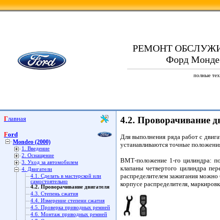
РЕМОНТ ОБСЛУЖ
Форд Мондео
полные тех
Главная
4.2. Проворачивание д
Ford
Для выполнения ряда работ с двиг
Mondeo (2000)
устанавливаются точные положени
1. Введение
2. Оснащение
ВМТ-положение 1-го цилиндра: пор
3. Уход за автомобилем
клапаны четвертого цилиндра пер
4. Двигатели
распределителем зажигания можно 
4.1. Сделать в мастерской или
самостоятельно
корпусе распределителя, маркировк
4.2. Проворачивание двигателя
4.3. Степень сжатия
4.4. Измерение степени сжатия
4.5. Проверка приводных ремней
4.6. Монтаж приводных ремней