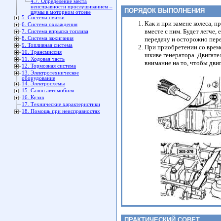
4.7. Определение места
неисправности прослушиванием –
ПОРЯДОК ВЫПОЛНЕНИЯ
шумы в моторном отсеке
5. Система смазки
Как и при замене колеса, 
6. Система охлаждения
вместе с ним. Будет легче
7. Система впрыска топлива
передачу и осторожно пере
8. Система зажигания
9. Топливная система
При приобретении со време
10. Трансмиссия
шкиве генератора. Двигате
11. Ходовая часть
внимание на то, чтобы дви
12. Тормозная система
13. Электротехническое
оборудование
14. Электросхемы
15. Салон автомобиля
16. Кузов
17. Технические характеристики
18. Помощь при неисправностях
ПРАКТИЧЕСКИЙ СОВЕТ