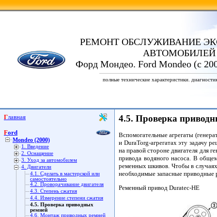
РЕМОНТ ОБСЛУЖИВАНИЕ ЭК
АВТОМОБИЛЕЙ
Форд Мондео. Ford Mondeo (с 200
полные технические характеристики. диагности
Главная
4.5. Проверка привод
Ford
Вспомогательные агрегаты (генерат
Mondeo (2000)
и DuraTorg-агрегатах эту задачу р
1. Введение
на правой стороне двигателя для г
2. Оснащение
привода водяного насоса. В общем
3. Уход за автомобилем
ременных шкивов. Чтобы в случаях
4. Двигатели
необходимые запасные приводные р
4.1. Сделать в мастерской или
самостоятельно
4.2. Проворачивание двигателя
Ременный привод Duratec-HE
4.3. Степень сжатия
4.4. Измерение степени сжатия
4.5. Проверка приводных
ремней
4.6. Монтаж приводных ремней