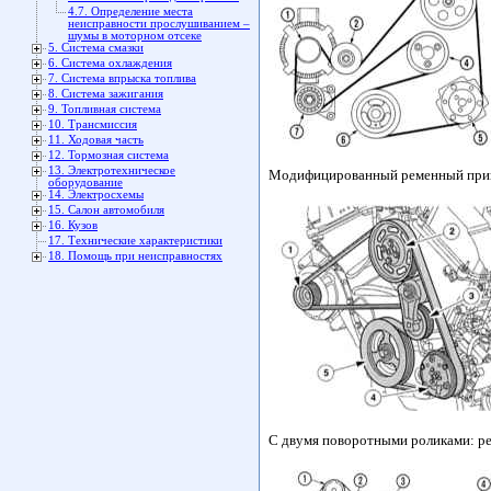
4.7. Определение места
неисправности прослушиванием –
шумы в моторном отсеке
5. Система смазки
6. Система охлаждения
7. Система впрыска топлива
8. Система зажигания
9. Топливная система
10. Трансмиссия
11. Ходовая часть
12. Тормозная система
13. Электротехническое
Модифицированный ременный прив
оборудование
14. Электросхемы
15. Салон автомобиля
16. Кузов
17. Технические характеристики
18. Помощь при неисправностях
С двумя поворотными роликами: р