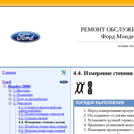
РЕМОНТ ОБСЛУЖ
Форд Мондео
полные тех
Главная
4.4. Измерение степени
Ford
Mondeo (2000)
1. Введение
2. Оснащение
3. Уход за автомобилем
ПОРЯДОК ВЫПОЛНЕНИЯ
4. Двигатели
4.1. Сделать в мастерской или
Перед измерениями прогрей
самостоятельно
4.2. Проворачивание двигателя
Отсоедините от клемм зажи
4.3. Степень сжатия
Установите ручной тормоз,
4.4. Измерение степени сжатия
Прижмите резиновый конус 
4.5. Проверка приводных ремней
Помощник проворачивает д
4.6. Монтаж приводных ремней