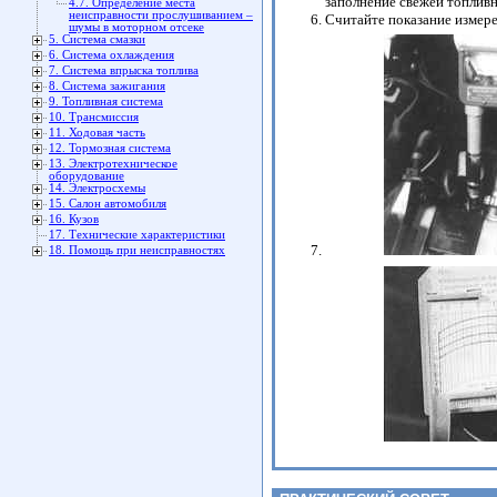
заполнение свежей топливн
4.7. Определение места
неисправности прослушиванием –
Считайте показание измере
шумы в моторном отсеке
5. Система смазки
6. Система охлаждения
7. Система впрыска топлива
8. Система зажигания
9. Топливная система
10. Трансмиссия
11. Ходовая часть
12. Тормозная система
13. Электротехническое
оборудование
14. Электросхемы
15. Салон автомобиля
16. Кузов
17. Технические характеристики
18. Помощь при неисправностях