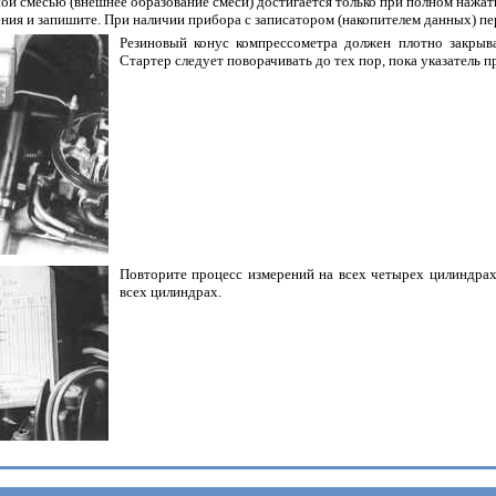
ой смесью (внешнее образование смеси) достигается только при полном нажати
ния и запишите. При наличии прибора с записатором (накопителем данных) п
Резиновый конус компрессометра должен плотно закрыва
Стартер следует поворачивать до тех пор, пока указатель п
Повторите процесс измерений на всех четырех цилиндрах
всех цилиндрах.