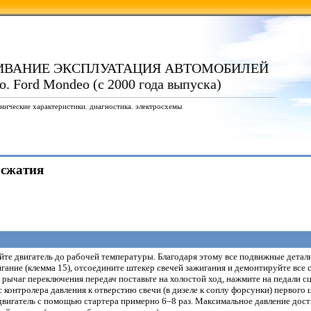
ИВАНИЕ ЭКСПЛУАТАЦИЯ АВТОМОБИЛЕЙ
. Ford Mondeo (с 2000 года выпуска)
нические характеристики. диагностика. электросхемы
 сжатия
те двигатель до рабочей температуры. Благодаря этому все подвижные детали
гание (клемма 15), отсоедините штекер свечей зажигания и демонтируйте все с
 рычаг переключения передач поставьте на холостой ход, нажмите на педали сц
контролера давления к отверстию свечи (в дизеле к соплу форсунки) первого
вигатель с помощью стартера примерно 6–8 раз. Максимальное давление дос