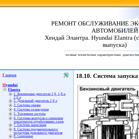
РЕМОНТ ОБСЛУЖИВАНИЕ ЭК
АВТОМОБИЛЕЙ
Хендай Элантра. Hyundai Elantra (с
выпуска)
полные технические характеристики. диагности
Главная
18.10. Система запуска
Hyundai
Elantra
1. Бензиновые двигатели 1,6, 1,8 и
2,0 л
2. Дизельный двигатель 2,0 л
3. Система смазки
4. Система охлаждения
5. Топливная система
6. Системы контроля и снижения
токсичности отработавших газов
7. Система зажигания
8. Система предварительного
подогрева дизельного двигателя
9. Сцепление