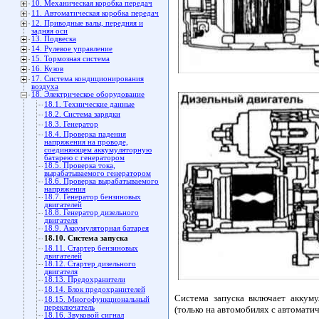
10. Механическая коробка передач
11. Автоматическая коробка передач
12. Приводные валы, передняя и
задняя оси
13. Подвеска
14. Рулевое управление
15. Тормозная система
16. Кузов
17. Система кондиционирования
воздуха
18. Электрическое оборудование
18.1. Технические данные
18.2. Система зарядки
18.3. Генератор
18.4. Проверка падения
напряжения на проводе,
соединяющем аккумуляторную
батарею с генератором
18.5. Проверка тока,
вырабатываемого генератором
18.6. Проверка вырабатываемого
напряжения
18.7. Генератор бензиновых
двигателей
18.8. Генератор дизельного
двигателя
18.9. Аккумуляторная батарея
18.10. Система запуска
18.11. Стартер бензиновых
двигателей
18.12. Стартер дизельного
двигателя
18.13. Предохранители
18.14. Блок предохранителей
Система запуска включает аккуму
18.15. Многофункциональный
переключатель
(только на автомобилях с автоматич
18.16. Звуковой сигнал