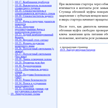
18.17. Комбинация приборов
При включении стартера через обмо
18.18. Выключатель положения
втягивается и контакты реле зам
стояночного тормоза
18.19. Стеклоочиститель и
Ступица обгонной муфты поворачи
стеклоомыватель ветрового стекла
зацепление с зубчатым венцом махо
18.20. Стеклоочиститель заднего
стекла
и якорь стартера начинает вращать
18.21. Фары и передние указатели
поворота
После того, как двигатель начин
18.22. Передние
противотуманные фары и
обгонная муфта свободно проворач
повторители поворота
ключа зажигания цепь питания об
18.23. Задний комбинированный
фонарь
положение, контакты реле размыкаю
18.24. Верхний стоп–сигнал
18.25. Фонарь подсветки
номерного знака
«
предыдущая страница
18.26. Потолочный светильник (с
18.9. Аккумуляторная батарея
люком)
18.27. Потолочный светильник
(без люка)
18.28. Лампа освещения салона
18.29. Проверка реле фар
18.30. Радиоприемник
18.31. Обогреватель заднего
стекла
18.32. Подушки безопасности
(SRS)
18.33. Ремни безопасности
18.34. Поиск и устранение
неисправностей
18.35. Основные данные для
регулировок и контроля
19. Электрические схемы