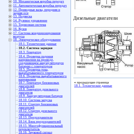
10. Механическая коробка передач
11. Автоматическая коробка передач
12. Приводные валы, передняя и
задняя оси
13. Подвеска
Дизельные двигатели
14. Рулевое управление
15. Тормозная система
16. Кузов
17. Система кондиционирования
воздуха
18. Электрическое оборудование
18.1. Технические данные
18.2. Система зарядки
18.3. Генератор
18.4. Проверка падения
напряжения на проводе,
соединяющем аккумуляторную
батарею с генератором
18.5. Проверка тока,
вырабатываемого генератором
18.6. Проверка вырабатываемого
напряжения
«
предыдущая страница
18.7. Генератор бензиновых
18.1. Технические данные
двигателей
18.8. Генератор дизельного
двигателя
18.9. Аккумуляторная батарея
18.10. Система запуска
18.11. Стартер бензиновых
двигателей
18.12. Стартер дизельного
двигателя
18.13. Предохранители
18.14. Блок предохранителей
18.15. Многофункциональный
переключатель
18.16. Звуковой сигнал