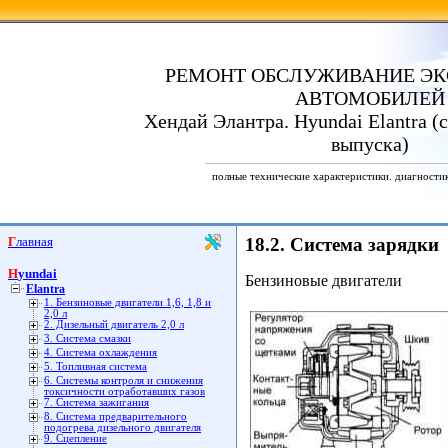
РЕМОНТ ОБСЛУЖИВАНИЕ ЭК
АВТОМОБИЛЕЙ
Хендай Элантра. Hyundai Elantra (с
выпуска)
полные технические характеристики. диагности
Главная
18.2. Система зарядки
Hyundai
Бензиновые двигатели
Elantra
1. Бензиновые двигатели 1,6, 1,8 и
2,0 л
2. Дизельный двигатель 2,0 л
3. Система смазки
4. Система охлаждения
5. Топливная система
6. Системы контроля и снижения
токсичности отработавших газов
7. Система зажигания
8. Система предварительного
подогрева дизельного двигателя
9. Сцепление