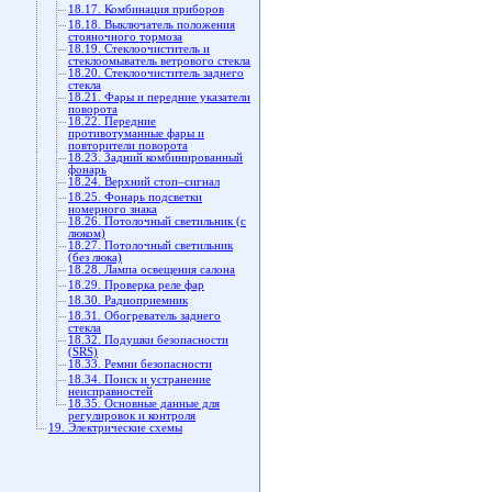
18.17. Комбинация приборов
18.18. Выключатель положения
стояночного тормоза
18.19. Стеклоочиститель и
стеклоомыватель ветрового стекла
18.20. Стеклоочиститель заднего
стекла
18.21. Фары и передние указатели
поворота
18.22. Передние
противотуманные фары и
повторители поворота
18.23. Задний комбинированный
фонарь
18.24. Верхний стоп–сигнал
18.25. Фонарь подсветки
номерного знака
18.26. Потолочный светильник (с
люком)
18.27. Потолочный светильник
(без люка)
18.28. Лампа освещения салона
18.29. Проверка реле фар
18.30. Радиоприемник
18.31. Обогреватель заднего
стекла
18.32. Подушки безопасности
(SRS)
18.33. Ремни безопасности
18.34. Поиск и устранение
неисправностей
18.35. Основные данные для
регулировок и контроля
19. Электрические схемы