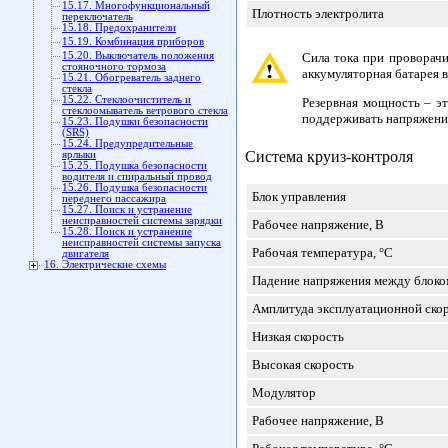
15.17. Многофункциональный
Плотность электролита
переключатель
15.18. Предохранители
15.19. Комбинация приборов
15.20. Выключатель положения
Сила тока при проворачи
стояночного тормоза
аккумуляторная батарея в
15.21. Обогреватель заднего
стекла
15.22. Стеклоочиститель и
Резервная мощность – эт
стеклоомыватель ветрового стекла
поддерживать напряжение
15.23. Подушки безопасности
(SRS)
15.24. Предупредительные
Система круиз-контроля
ярлыки
15.25. Подушка безопасности
водителя и спиральный провод
15.26. Подушка безопасности
Блок управления
переднего пассажира
15.27. Поиск и устранение
неисправностей системы зарядки
Рабочее напряжение, В
15.28. Поиск и устранение
неисправностей системы запуска
Рабочая температура, °C
двигателя
16. Электрические схемы
Падение напряжения между блоко
Амплитуда эксплуатационной ско
Низкая скорость
Высокая скорость
Модулятор
Рабочее напряжение, В