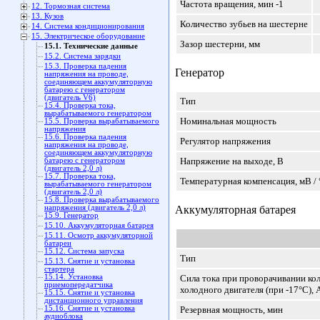
Частота вращения, мин
-1
12. Тормозная система
13. Кузов
Количество зубьев на шестерне
14. Система кондиционирования
15. Электрическое оборудование
Зазор шестерни, мм
15.1. Технические данные
15.2. Система зарядки
15.3. Проверка падения
Генератор
напряжения на проводе,
соединяющем аккумуляторную
батарею с генератором
(двигатель V6)
Тип
15.4. Проверка тока,
вырабатываемого генератором
Номинальная мощность
15.5. Проверка вырабатываемого
напряжения
15.6. Проверка падения
Регулятор напряжения
напряжения на проводе,
соединяющем аккумуляторную
Напряжение на выходе, В
батарею с генератором
(двигатель 2,0 л)
15.7. Проверка тока,
Температурная компенсация, мВ / 
вырабатываемого генератором
(двигатель 2,0 л)
15.8. Проверка вырабатываемого
напряжения (двигатель 2,0 л)
Аккумуляторная батарея
15.9. Генератор
15.10. Аккумуляторная батарея
15.11. Осмотр аккумуляторной
батареи
15.12. Система запуска
Тип
15.13. Снятие и установка
стартера
15.14. Установка
Сила тока при проворачивании кол
приемопередатчика
холодного двигателя (при -17°C), 
15.15. Снятие и установка
дистанционного управления
15.16. Снятие и установка
Резервная мощность, мин
аудиоблока