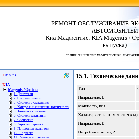
РЕМОНТ ОБСЛУЖИВАНИЕ ЭК
АВТОМОБИЛЕЙ
Киа Маджентис. KIA Magentis / Opt
выпуска)
полные технические характеристики. диагности
Главная
15.1. Технические дан
KIA
Тип
Magentis / Optima
1. Двигатели
Напряжение, В
2. Система смазки
3. Система охлаждения
Мощность, кВт
4. Контроль и снижение токсичности
5. Топливная система
Характеристики на холостом ходу
6. Система зажигания
7. Сцепление
Напряжение, В
8. Коробка передач
9. Приводные валы, оси
Потребляемый ток, А
10. Подвеска
11. Рулевое управление