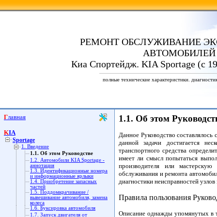
РЕМОНТ ОБСЛУЖИВАНИЕ ЭК
АВТОМОБИЛЕЙ
Киа Спортейдж. KIA Sportage (с 19
полные технические характеристики. диагности
Главная
1.1. Об этом Руководст
KIA
Данное Руководство составлялось 
Sportage
данной задачи достигается нес
1. Введение
транспортного средства определи
1.1. Об этом Руководстве
имеет ли смысл попытаться выпол
1.2. Автомобили KIA Sportage -
производителя или мастерскую 
аннотация
1.3. Идентификационные номера
обслуживания и ремонта автомобил
и информационные ярлыки
диагностики неисправностей узлов и
1.4. Приобретение запасных
частей
1.5. Поддомкрачивание /
Правила пользования Руково
вывешивание автомобиля, замена
колеса
1.6. Буксировка автомобиля
Описание однажды упомянутых в те
1.7. Запуск двигателя от