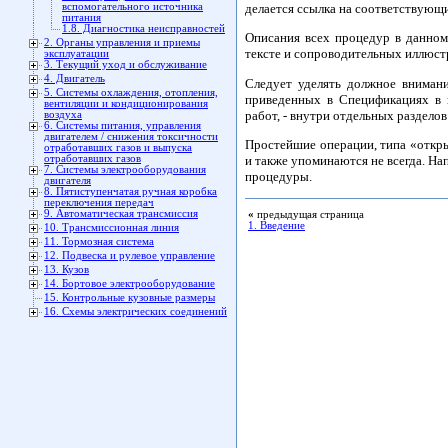
вспомогательного источника
делается ссылка на соответствующи
питания
1.8. Диагностика неисправностей
Описания всех процедур в данном
2. Органы управления и приемы
тексте и сопроводительных иллюст
эксплуатации
3. Текущий уход и обслуживание
4. Двигатель
Следует уделять должное вниман
5. Системы охлаждения, отопления,
приведенных в Спецификациях в 
вентиляции и кондиционирования
работ, - внутри отдельных раздело
воздуха
6. Системы питания, управления
двигателем / снижения токсичности
Простейшие операции, типа «откры
отработавших газов и выпуска
и также упоминаются не всегда. Н
отработавших газов
7. Системы электрооборудования
процедуры.
двигателя
8. Пятиступенчатая ручная коробка
переключения передач
9. Автоматическая трансмиссия
«
предыдущая страница
1. Введение
10. Трансмиссионная линия
11. Тормозная система
12. Подвеска и рулевое управление
13. Кузов
14. Бортовое электрооборудование
15. Контрольные кузовные размеры
16. Схемы электрических соединений