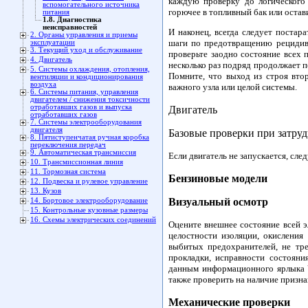
каждую проверку до логического
вспомогательного источника
горючее в топливный бак или оста
питания
1.8. Диагностика
неисправностей
И наконец, всегда следует постар
2. Органы управления и приемы
шаги по предотвращению рецидива
эксплуатации
3. Текущий уход и обслуживание
проверьте заодно состояние всех 
4. Двигатель
несколько раз подряд продолжает п
5. Системы охлаждения, отопления,
Помните, что выход из строя вто
вентиляции и кондиционирования
воздуха
важного узла или целой системы.
6. Системы питания, управления
двигателем / снижения токсичности
отработавших газов и выпуска
Двигатель
отработавших газов
7. Системы электрооборудования
двигателя
Базовые проверки при затруд
8. Пятиступенчатая ручная коробка
переключения передач
9. Автоматическая трансмиссия
Если двигатель не запускается, сл
10. Трансмиссионная линия
11. Тормозная система
Бензиновые модели
12. Подвеска и рулевое управление
13. Кузов
Визуальный осмотр
14. Бортовое электрооборудование
15. Контрольные кузовные размеры
16. Схемы электрических соединений
Оцените внешнее состояние всей э
целостности изоляции, окисления
выбитых предохранителей, не тре
прокладки, исправности состояни
данным информационного ярлыка 
также проверить на наличие призна
Механические проверки