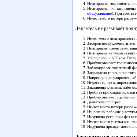
Неисправны компоненты сис
Неисправны или загрязнены 
обслуживание
). При соотве
Имеют место потери разреже
Двигатель не развивает пол
Имеет место неисправность 
Засорен воздухоочиститель,
Неисправны свечи зажигания
Неисправна катушка зажиган
Упал уровень ATF (см. Глав
Пробуксовывает трансмисси
Заблокирован топливный филь
Заправлено горючее не того 
Поврежден регулировочный 
Недостаточно компрессионн
Заклинены клапаны, либо о
Пробита прокладка головки 
Пробуксовывает сцепление (
Двигатель перегрет.
Имеют место потери разреж
Изношены рабочие выступы к
Нарушена установка фаз газ
Имеют место утечки в топли
Нарушена проходимость сис
Дополнительно для дизельн