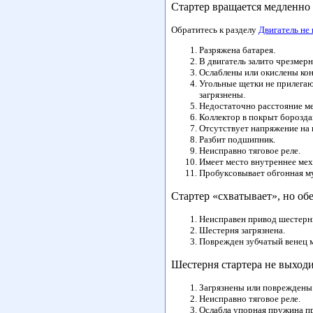
Стартер вращается медленно 
Обратитесь к разделу
Двигатель не
Разряжена батарея.
В двигатель залито чрезмерн
Ослаблены или окислены кон
Угольные щетки не прилегаю
загрязнены.
Недостаточно расстояние м
Коллектор в покрыт бороздам
Отсутствует напряжение на 
Разбит подшипник.
Неисправно тяговое реле.
Имеет место внутреннее мех
Пробуксовывает обгонная му
Стартер «схватывает», но об
Неисправен привод шестерн
Шестерня загрязнена.
Поврежден зубчатый венец м
Шестерня стартера не выходи
Загрязнены или повреждены
Неисправно тяговое реле.
Ослабла упорная пружина п