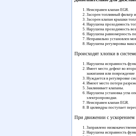
Неисправен клапан EGR.
Засорен топливный фильтр 
Засорен клапан крышки топл
Нарушена проходимость топ
Нарушена проходимость воз
Нарушена равномерность под
Неправильно установлен мом
Нарушена регулировка макси
Происходят хлопки в систем
Нарушена исправность функ
Имеет место дефект во втор
зажигания или повреждение 
Нуждается в регулировке си
Имеют место потери разреже
Заклинивает клапаны.
Нарушена установка угла оп
электропроводки.
Неисправен клапан EGR.
В цилиндры поступает пере
При движении с ускорением 
Заправлено низкокачественн
Нарушена исправность функ