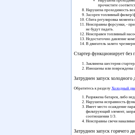
Нарушена проходимост
прочистите соответс
Нарушена проходимость возв
Засорен топливный фильтр/ф
Сбита регулировка момента 
Неисправны форсунки, - пр
не будут падать.
Неисправен топливный насос
Недостаточно давление ком
В двигатель залито чрезмерн
Стартер функционирует без 
Заклинена шестерня стартер
Изношены или повреждены зу
Затруднен запуск холодного 
Обратитесь к разделу
Холодный дви
Разряжена батарея, либо нед
Нарушена исправность фун
Имеет место осаждение параф
фильтрующий элемент, запра
соотношении 1/3.
Неисправны свечи накаливан
Затруднен запуск горячего д