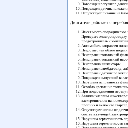
Поврежден регулятор давлени
Поврежден датчик положения
Отсутствует питание на бло
Двигатель работает с перебо
Имеет место спорадическое 
Проверьте электропроводку 
предохранитель и контактны
Автомобиль заправлен низко
Недостаточен объем подачи 
Неисправен топливный филь
Неисправен топливный насо
Неисправны инжекторы.
Неисправен лямбда-зонд, ли
Неисправен датчик положени
Поврежден выпускной колле
Нарушена исправность функ
Ослабло крепление топливны
При подсоединении перепут
Залипли клапаны инжекторов
электропитания на инжектор
пробник и включите стартер,
Отсутствует сигнал от датч
соответствующей электропр
Нарушена герметичность вп
Нарушена герметичность ва
Поврежден регулятор давлени