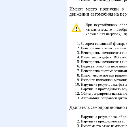
Имеют место пропуски в р
движении автомобиля на пер
При неустойчивых обор
каталитического преоб
чрезмерных нагрузок, - 
Засорен топливный фильтр, 
Неисправны или загрязнены 
Неисправны компоненты сис
Имеет место дефект ВВ элек
Неисправны компоненты сис
Недостаточно или неравном
Неисправна система зажиган
Имеют место потери разреже
Изношен клапанный механиз
Нарушена регулировка фаз г
Нарушена проходимость впу
Сбита регулировка начала по
Автомобиль заправлен дизто
Двигатель самопроизвольно 
Нарушена регулировка оборо
Нарушена проходимость топли
Имеет место отказ компоне