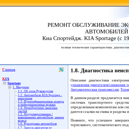
РЕМОНТ ОБСЛУЖИВАНИЕ ЭК
АВТОМОБИЛЕЙ
Киа Спортейдж. KIA Sportage (с 19
полные технические характеристики. диагности
Главная
1.8. Диагностика неис
KIA
Описание диагностики электрон
Sportage
управления двигателем/снижения т
1. Введение
Автоматическая трансмиссия
,
Торм
1.1. Об этом Руководстве
1.2. Автомобили KIA Sportage -
В данном разделе предлагается на
аннотация
1.3. Идентификационные номера
системах транспортного средст
и информационные ярлыки
определенным компонентам или сист
1.4. Приобретение запасных
частей
даются ссылки на главы и разделы
1.5. Поддомкрачивание /
вывешивание автомобиля, замена
Помните, что успешное заверше
колеса
1.6. Буксировка автомобиля
терпеливого, систематического под
1.7. Запуск двигателя от