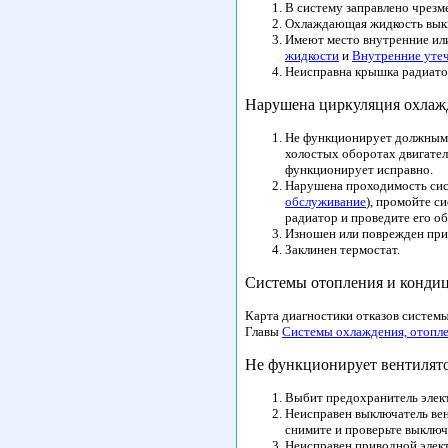
В систему заправлено чрез
Охлаждающая жидкость выкип
Имеют место внутренние ил
жидкости
и
Внутренние уте
Неисправна крышка радиатор
Нарушена циркуляция охла
Не функционирует должным 
холостых оборотах двигател
функционирует исправно.
Нарушена проходимость сис
обслуживание
), промойте с
радиатор и проведите его 
Изношен или поврежден прив
Заклинен термостат.
Системы отопления и конди
Карта диагностики отказов системы
Главы
Системы охлаждения, отопле
Не функционирует вентилято
Выбит предохранитель элек
Неисправен выключатель вен
снимите и проверьте выключ
Неисправен приводной элект