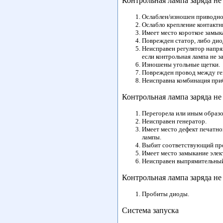
Контрольная лампа заряда не 
Ослаблен/изношен приводно
Ослабло крепление контактн
Имеет место короткое замык
Поврежден статор, либо дио
Неисправен регулятор напря
если контрольная лампа не з
Изношены угольные щетки.
Поврежден провод между ге
Неисправна комбинация при
Контрольная лампа заряда н
Перегорела или иным образо
Неисправен генератор.
Имеет место дефект печатно
лампы.
Выбит соответствующий пре
Имеет место замыкание элек
Неисправен выпрямительный
Контрольная лампа заряда не
Пробиты диоды.
Система запуска