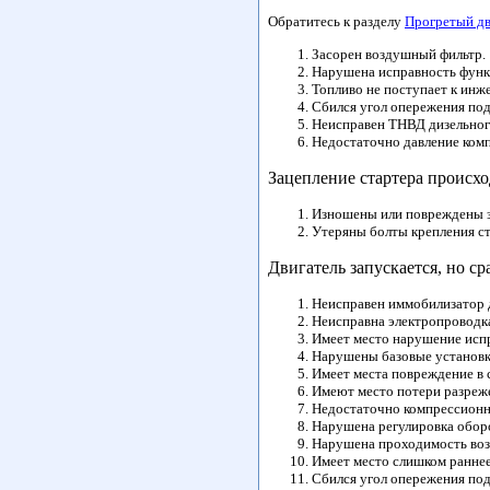
Обратитесь к разделу
Прогретый дв
Засорен воздушный фильтр.
Нарушена исправность фун
Топливо не поступает к инж
Сбился угол опережения под
Неисправен ТНВД дизельного
Недостаточно давление комп
Зацепление стартера происх
Изношены или повреждены зу
Утеряны болты крепления ста
Двигатель запускается, но ср
Неисправен иммобилизатор д
Неисправна электропроводка
Имеет место нарушение исп
Нарушены базовые установк
Имеет места повреждение в 
Имеют место потери разреже
Недостаточно компрессионн
Нарушена регулировка оборо
Нарушена проходимость возв
Имеет место слишком раннее
Сбился угол опережения под