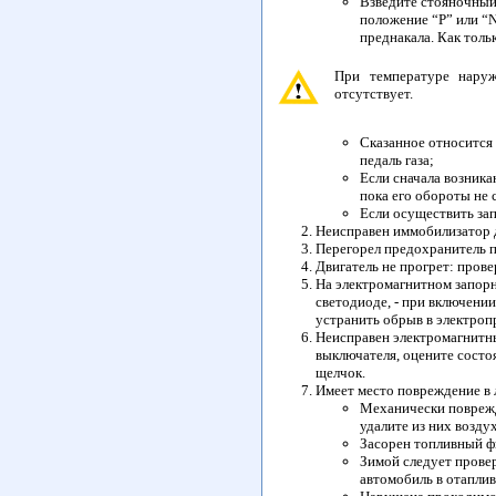
Взведите стояночный 
положение “Р” или “
преднакала. Как тольк
При температуре наруж
отсутствует.
Сказанное относится 
педаль газа;
Если сначала возника
пока его обороты не 
Если осуществить зап
Неисправен иммобилизатор д
Перегорел предохранитель п
Двигатель не прогрет: пров
На электромагнитном запорн
светодиоде, - при включени
устранить обрыв в электроп
Неисправен электромагнитны
выключателя, оцените состо
щелчок.
Имеет место повреждение в 
Механически поврежд
удалите из них возду
Засорен топливный ф
Зимой следует провер
автомобиль в отаплив