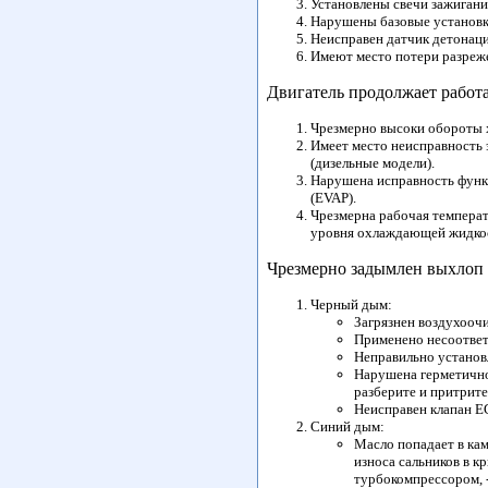
Установлены свечи зажигания
Нарушены базовые установ
Неисправен датчик детонаци
Имеют место потери разреж
Двигатель продолжает работ
Чрезмерно высоки обороты х
Имеет место неисправность 
(дизельные модели).
Нарушена исправность функ
(EVAP).
Чрезмерна рабочая темпера
уровня охлаждающей жидкост
Чрезмерно задымлен выхлоп 
Черный дым:
Загрязнен воздухоочи
Применено несоответ
Неправильно установ
Нарушена герметично
разберите и притрите
Неисправен клапан E
Синий дым:
Масло попадает в кам
износа сальников в к
турбокомпрессором, 