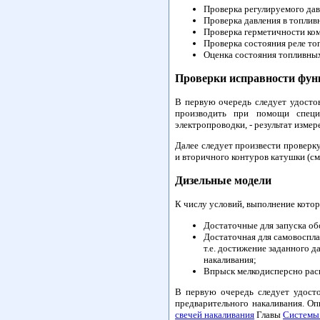
Проверка регулируемого дав
Проверка давления в топлив
Проверка герметичности ком
Проверка состояния реле то
Оценка состояния топливны
Проверки исправности фун
В первую очередь следует удосто
производить при помощи специ
электропроводки, - результат изме
Далее следует произвести проверк
и вторичного контуров катушки (см
Дизельные модели
К числу условий, выполнение котор
Достаточные для запуска об
Достаточная для самовоспла
т.е. достижение заданного д
накаливания;
Впрыск мелкодисперсно расп
В первую очередь следует удосто
предварительного накаливания. О
свечей накаливания
Главы
Системы 