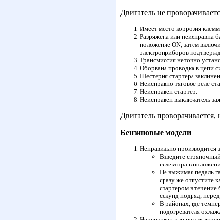
Двигатель не проворачиваетс
Имеет место коррозия клемм
Разряжена или неисправна б
положение ON, затем включи
электроприборов подтвержда
Трансмиссия неточно устано
Оборвана проводка в цепи с
Шестерня стартера заклинен
Неисправно тяговое реле ста
Неисправен стартер.
Неисправен выключатель за
Двигатель проворачивается, н
Бензиновые модели
Неправильно производится 
Взведите стояночный
селектора в положени
Не выжимая педаль га
сразу же отпустите к
стартером в течение 
секунд подряд, перед
В районах, где темпе
подогревателя охлаж
Неисправен или не отключен