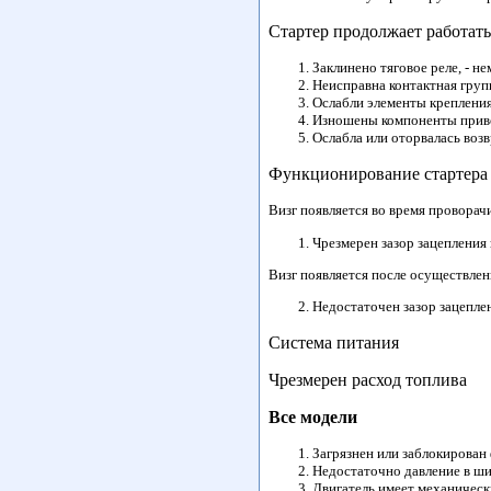
Стартер продолжает работать
Заклинено тяговое реле, - н
Неисправна контактная груп
Ослабли элементы крепления
Изношены компоненты приво
Ослабла или оторвалась воз
Функционирование стартера
Визг появляется во время проворач
Чрезмерен зазор зацепления 
Визг появляется после осуществлени
Недостаточен зазор зацеплен
Система питания
Чрезмерен расход топлива
Все модели
Загрязнен или заблокирован
Недостаточно давление в ши
Двигатель имеет механическ