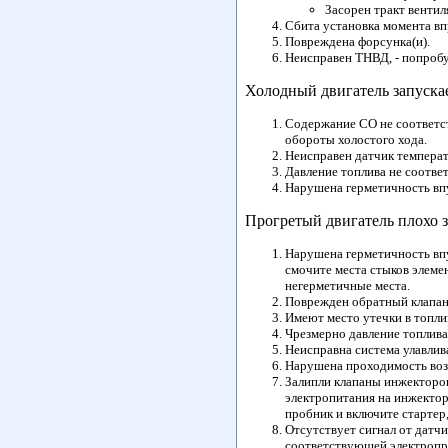
Засорен тракт вентил
Сбита установка момента вп
Повреждена форсунка(и).
Неисправен ТНВД, - попробу
Холодный двигатель запускае
Содержание СО не соответст
обороты холостого хода.
Неисправен датчик температ
Давление топлива не соотве
Нарушена герметичность вп
Прогретый двигатель плохо з
Нарушена герметичность впу
смочите места стыков элеме
негерметичные места.
Поврежден обратный клапан
Имеют место утечки в топли
Чрезмерно давление топлива
Неисправна система улавлив
Нарушена проходимость возв
Залипли клапаны инжекторов
электропитания на инжектор
пробник и включите стартер,
Отсутствует сигнал от датч
соответствующей электропр