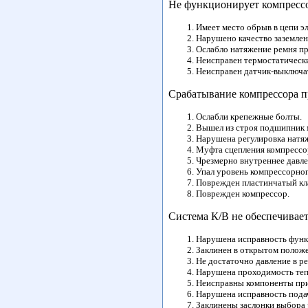
Не функционирует компресс
Имеет место обрыв в цепи э
Нарушено качество заземлен
Ослабло натяжение ремня пр
Неисправен термостатически
Неисправен датчик-выключа
Срабатывание компрессора 
Ослабли крепежные болты.
Вышел из строя подшипник 
Нарушена регулировка натя
Муфта сцепления компрессор
Чрезмерно внутреннее давле
Упал уровень компрессорног
Поврежден пластинчатый кл
Поврежден компрессор.
Система К/В не обеспечивае
Нарушена исправность функ
Заклинен в открытом полож
Не достаточно давление в р
Нарушена проходимость теп
Неисправны компоненты при
Нарушена исправность пода
Заклинены заслонки выбора