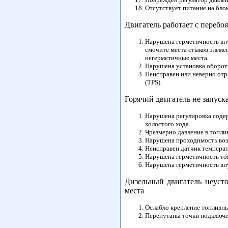
Отсутствует питание на бло
Двигатель работает с перебо
Нарушена герметичность впу
смочите места стыков элеме
негерметичные места.
Нарушена установка оборото
Неисправен или неверно отр
(TPS).
Горячий двигатель не запуск
Нарушена регулировка содер
холостого хода.
Чрезмерно давление в топлив
Нарушена проходимость возв
Неисправен датчик темпера
Нарушена герметичность топ
Нарушена герметичность вп
Дизельный двигатель неусто
места
Ослабло крепление топливны
Перепутаны точки подключе