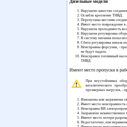
Дизельные модели
Нарушено качество соедине
Ослабло крепление ТНВД.
Перепутаны местами соедин
Имеет место повреждение в 
Нарушена проходимость возв
Нарушена регулировка оборо
В систему питания попал воз
Сбита регулировка начала по
Неисправны форсунки, - пр
не будут падать.
Неисправен топливный насос
ТНВД.
Имеют место пропуски в раб
При неустойчивых обор
каталитического преоб
чрезмерных нагрузок, - 
Изношены или загрязнены св
Имеет место неисправность 
Неисправна ВВ электропров
Заправлено некачественное 
Имеют место потери разреже
Недостаточно, или неравном
Имеют место нарушения в ра