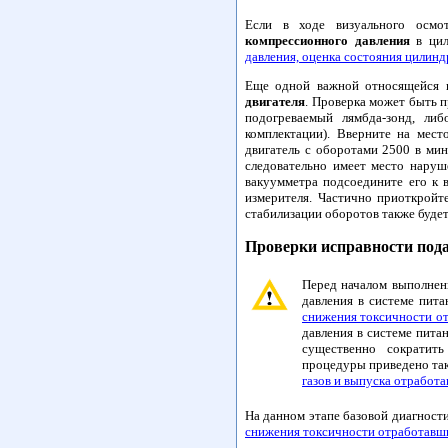
Если в ходе визуального осмо
компрессионного давления
в цил
давления, оценка состояния цилинд
Еще одной важной относящейся к
двигателя
. Проверка может быть 
подогреваемый лямбда-зонд, ли
комплектации). Вверните на мест
двигатель с оборотами 2500 в мин
следовательно имеет место наруше
вакуумметра подсоедините его к 
измерителя. Частично приоткройт
стабилизации оборотов также буде
Проверки исправности под
Перед началом выполнен
давления в системе пита
снижения токсичности от
давления в системе питан
существенно сократить
процедуры приведено так
газов и выпуска отработа
На данном этапе базовой диагност
снижения токсичности отработавши