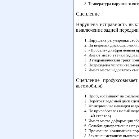
Температура наружного воз
Сцепление
Нарушена исправность выкл
выключение задней передачи
Нарушена регулировка свобо
На ведомый диск сцепления 
«Просела» диафрагменная п
Имеют место утечки гидравл
В гидравлический тракт прив
Повреждена уплотнительная 
Имеет место недостаток см
Сцепление пробуксовывает
автомобиля)
Пробуксовывают на скользко
Перегрет ведомый диск сцеп
Фрикционные накладки ведом
Не приработался новый ведо
- 40 стартов).
Имеет место деформация сбо
Ослабла диафрагменная пру
Произошло «залипание» порш
Заклинен механизм выключе