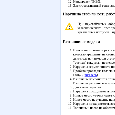
Неисправен ТНВД.
Электромагнитный топливный
Нарушена стабильность рабо
При неустойчивых обор
каталитического преоб
чрезмерных нагрузок, - 
Бензиновые модели
Имеют место потери разреже
качество крепления на сво
двигатель при помощи стето
“утечки” вакуума, - не мен
Нарушена герметичность пос
Пробита прокладка головки 
Главу
Двигатель
).
Изношены компоненты прив
Изношены рабочие выступы к
Двигатель перегрет.
Нарушена проходимость кла
Имеют место утечки через к
Имеет место нарушение исп
Нарушена проходимость воз
Топливный насос не обеспеч