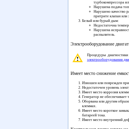
турбокомпрессора ил
Нарушена подача топл
Нарушено качество р
притрите клапан или 
Белый или бурый дым:
Недостаточна темпе
Нарушена исправност
распылитель.
Электрооборудование двигат
Процедуры диагностики
электрооборудования дви
Имеет место снижение емкост
Изношен или поврежден прив
Недостаточен уровень элект
Имеет место коррозия клемм
Генератор не обеспечивает 
Оборвана или другим образо
клеммах.
Имеет место короткое замы
батареей тока.
Имеет место внутренний деф