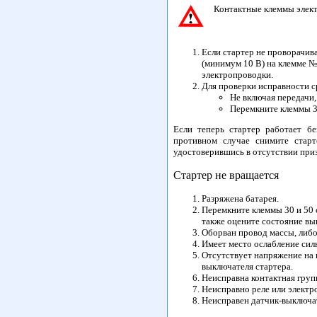
Контактные клеммы элект
Если стартер не проворачив
(минимум 10 В) на клемме №
электропроводки.
Для проверки исправности 
Не включая передачи
Перемкните клеммы 3
Если теперь стартер работает бе
противном случае снимите старт
удостоверившись в отсутствии при
Стартер не вращается
Разряжена батарея.
Перемкните клеммы 30 и 50 с
также оцените состояние вы
Оборван провод массы, либо
Имеет место ослабление сил
Отсутствует напряжение на 
выключателя стартера.
Неисправна контактная груп
Неисправно реле или электр
Неисправен датчик-выключат