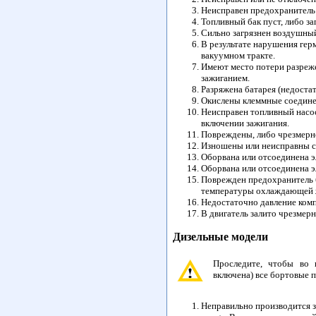
Неисправен предохранитель 
Топливный бак пуст, либо з
Сильно загрязнен воздушный
В результате нарушения гер
вакуумном тракте.
Имеют место потери разреже
зажиганием.
Разряжена батарея (недоста
Окислены клеммные соединен
Неисправен топливный насос,
включении зажигания.
Повреждены, либо чрезмерн
Изношены или неисправны св
Оборвана или отсоединена э
Оборвана или отсоединена э
Поврежден предохранитель 
температуры охлаждающей ж
Недостаточно давление ком
В двигатель залито чрезмерн
Дизельные модели
Проследите, чтобы во 
включена) все бортовые п
Неправильно производится 