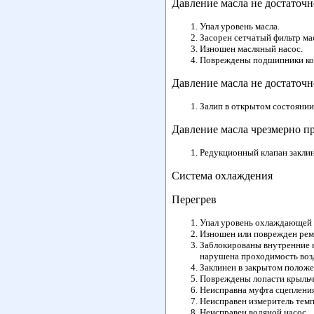
Давление масла не достаточн
Упал уровень масла.
Засорен сетчатый фильтр ма
Изношен масляный насос.
Повреждены подшипники кол
Давление масла не достаточн
Залип в открытом состоянии 
Давление масла чрезмерно п
Редукционный клапан заклин
Система охлаждения
Перегрев
Упал уровень охлаждающей 
Изношен или поврежден реме
Заблокированы внутренние к
нарушена проходимость возд
Заклинен в закрытом положе
Повреждены лопасти крыльч
Неисправна муфта сцеплени
Неисправен измеритель тем
Неисправен водяной насос.