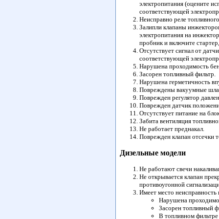
электропитания (оцените ис
соответствующей электропр
Неисправно реле топливного
Залипли клапаны инжекторов
электропитания на инжектор
пробник и включите стартер,
Отсутствует сигнал от датч
соответствующей электропр
Нарушена проходимость бен
Засорен топливный фильтр.
Нарушена герметичность вп
Повреждены вакуумные шлан
Поврежден регулятор давлени
Поврежден датчик положения
Отсутствует питание на бло
Забита вентиляция топливног
Не работает преднакал.
Поврежден клапан отсечки т
Дизельные модели
Не работают свечи накалива
Не открывается клапан прек
противоугонной сигнализаци
Имеет место неисправность 
Нарушена проходимо
Засорен топливный ф
В топливном фильтре 