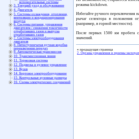
вспомогательные системы
режима kickdown.
3. Текущий уход и обслуживание
4. Двигатель
Избегайте ручного переключения н
5. Системы охлаждения, отопления,
вентиляции и кондиционирования
рычаг селектора в положения ог
воздуха
(например, в горной местности).
6. Системы питания, управления
двигателем / снижения токсичности
отработавших газов и выпуска
После первых 1500 км пробега с
отработавших газов
значений.
7. Системы электрооборудования
двигателя
8. Пятиступенчатая ручная коробка
переключения передач
«
предыдущая страница
9. Автоматическая трансмиссия
2. Органы управления и приемы эксплуа
10. Трансмиссионная линия
11. Тормозная система
12. Подвеска и рулевое управление
13. Кузов
14. Бортовое электрооборудование
15. Контрольные кузовные размеры
16. Схемы электрических соединений