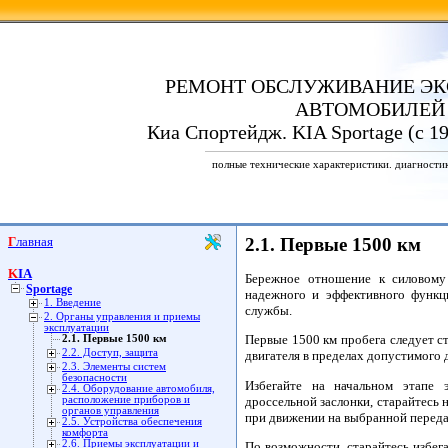
РЕМОНТ ОБСЛУЖИВАНИЕ ЭК
АВТОМОБИЛЕЙ
Киа Спортейдж. KIA Sportage (с 19
полные технические характеристики. диагности
Главная
2.1. Первые 1500 км
KIA
Бережное отношение к силовому 
Sportage
надежного и эффективного функц
1. Введение
службы.
2. Органы управления и приемы
эксплуатации
Первые 1500 км пробега следует с
2.1. Первые 1500 км
2.2. Доступ, защита
двигателя в пределах допустимого 
2.3. Элементы систем
безопасности
Избегайте на начальном этапе 
2.4. Оборудование автомобиля,
дроссельной заслонки, старайтесь 
расположение приборов и
органов управления
при движении на выбранной переда
2.5. Устройства обеспечения
комфорта
2.6. Приемы эксплуатации и
По возможности, старайтесь избег