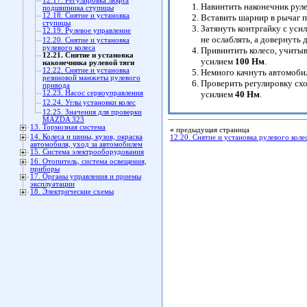
12.17. Регулировка люфта
Навинтить наконечник рулев
подшипника ступицы
12.18. Снятие и установка
Вставить шарнир в рычаг п
ступицы
Затянуть контргайку с уси
12.19. Рулевое управление
не ослаблять, а довернуть 
12.20. Снятие и установка
рулевого колеса
Привинтить колесо, учитыва
12.21. Снятие и установка
усилием
100 Нм
.
наконечника рулевой тяги
12.22. Снятие и установка
Немного качнуть автомобил
резиновой манжеты рулевого
Проверить регулировку схо
привода
12.23. Насос сервоуправления
усилием
40 Нм
.
12.24. Углы установки колес
12.25. Значения для проверки
MAZDA 323
13. Тормозная система
«
предыдущая страница
14. Колеса и шины, кузов, окраска
12.20. Снятие и установка рулевого коле
автомобиля, уход за автомобилем
15. Система электрооборудования
16. Отопитель, система освещения,
приборы
17. Органы управления и приемы
эксплуатации
18. Электрические схемы