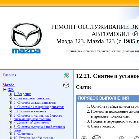
РЕМОНТ ОБСЛУЖИВАНИЕ ЭК
АВТОМОБИЛЕЙ
Мазда 323. Mazda 323 (с 1985 
полные технические характеристики. диагности
Главная
12.21. Снятие и устан
Mazda
Снятие
323
1. Введение
ПОРЯДОК ВЫПОЛНЕНИЯ
2. Бензиновые двигатели
3. Система смазки двигателя
Ослабить гайки колеса стоя
4. Система охлаждения двигателя
Поменять положение диска
5. Система зажигания
6. Система питания, карбюратор,
в прежнее положение.
система впрыска топлива
Поднять переднюю часть а
7. Дизельный двигатель
Снять колесо.
8. Система выпуска отработавших
газов
9. Сцепление
10. Ручная коробка передач