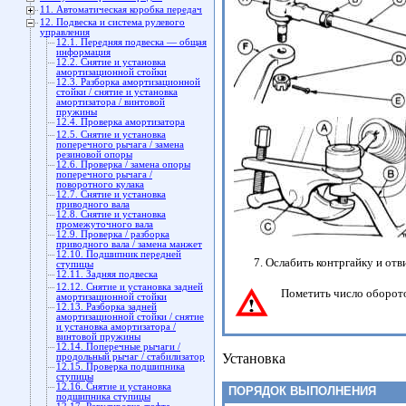
11. Автоматическая коробка передач
12. Подвеска и система рулевого
управления
12.1. Передняя подвеска — общая
информация
12.2. Снятие и установка
амортизационной стойки
12.3. Разборка амортизационной
стойки / снятие и установка
амортизатора / винтовой
пружины
12.4. Проверка амортизатора
12.5. Снятие и установка
поперечного рычага / замена
резиновой опоры
12.6. Проверка / замена опоры
поперечного рычага /
поворотного кулака
12.7. Снятие и установка
приводного вала
12.8. Снятие и установка
промежуточного вала
12.9. Проверка / разборка
приводного вала / замена манжет
12.10. Подшипник передней
Ослабить контргайку и отв
ступицы
12.11. Задняя подвеска
12.12. Снятие и установка задней
Пометить число оборото
амортизационной стойки
12.13. Разборка задней
амортизационной стойки / снятие
и установка амортизатора /
винтовой пружины
12.14. Поперечные рычаги /
Установка
продольный рычаг / стабилизатор
12.15. Проверка подшипника
ступицы
12.16. Снятие и установка
ПОРЯДОК ВЫПОЛНЕНИЯ
подшипника ступицы