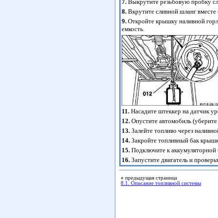
7.
Выкрутите резьбовую пробку сл
8.
Вкрутите сливной шланг вместе 
9.
Откройте крышку наливной горл
емкость.
11.
Насадите штеккер на датчик у
12.
Опустите автомобиль (уберите 
13.
Залейте топливо через наливно
14.
Закройте топливный бак крышк
15.
Подключите к аккумуляторной 
16.
Запустите двигатель и проверь
«
предыдущая страница
8.1. Описание топливной системы