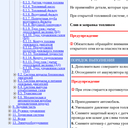
8.1.3. Датчик уровня топлива
8.1.4. Топливный насос
Не применяйте детали, которые хра
8.1.5. Топливный фильтр
8.1.6. Воздушный фильтр
При открытой топливной системе, п
8.1.7. Поперечная труба
воздушного фильтра
Слив и заправка топливом
8.1.8. Впускной газопровод
8.1.9. Трос газа / рычаг
дроссельной заслонки (БД)
Предупреждение
8.1.10. Трос управления газом
(БД)
8.1.11. Контур топлива
Обязательно обращайте внимание
дизельного двигателя
8.1.12. Предпусковой
открытого огня из-за опасности во
подогрев дизельного топлива
8.1.13. Топливный термостат
8.1.14. Корпус гидроклапана
ПОРЯДОК ВЫПОЛНЕНИЯ
8.1.15. Трос газа / рычаг
дроссельной заслонки (ДД)
1.
Дополнительно совершите холост
8.1.16. Трос управления газом
(ДД)
2.
Отсоедините от аккумулятора пр
8.2. Система впрыска бензиновых
двигателей
Предупреждение
8.3. Система впрыска и питания
дизельных двигателей
8.4. Система выпуска
При этом стирается противоуго
отработанных газов
8.5. Трансмиссия
8.6. Механическая и
автоматическая коробки
3.
Приподнимите автомобиль.
переключения передач
9. Ходовая часть
4.
Уменьшите давление паров топли
10. Рулевое управление
5.
Снимите защитный кожух с датч
11. Тормозная система
провода или шланг для слива топли
12. Кузов
13. Электрооборудование
6.
Снимите штеккер с датчика уров