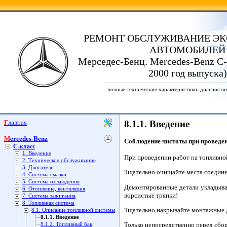
РЕМОНТ ОБСЛУЖИВАНИЕ ЭК
АВТОМОБИЛЕЙ
Мерседес-Бенц. Mercedes-Benz C-
2000 год выпуска)
полные технические характеристики. диагности
Главная
8.1.1. Введение
Mercedes-Benz
Соблюдение чистоты при проведен
C-класс
1. Введение
При проведении работ на топливно
2. Техническое обслуживание
3. Двигатели
Тщательно очищайте места соедине
4. Система смазки
5. Система охлаждения
Демонтированные детали укладывай
6. Отопление, вентиляция
ворсистые тряпки!
7. Система зажигания
8. Топливная система
Тщательно накрывайте монтажные де
8.1. Описание топливной системы
8.1.1. Введение
Только непосредственно перед сбор
8.1.2. Топливный бак