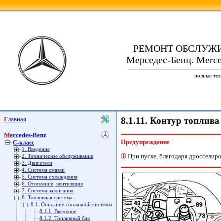
РЕМОНТ ОБСЛУЖ
Мерседес-Бенц. Merced
полные тех
Главная
8.1.11. Контур топлива
Mercedes-Benz
Предупреждение
C-класс
1. Введение
При пуске, благодаря дросселиро
2. Техническое обслуживание
3. Двигатели
4. Система смазки
5. Система охлаждения
6. Отопление, вентиляция
7. Система зажигания
8. Топливная система
8.1. Описание топливной системы
8.1.1. Введение
8.1.2. Топливный бак