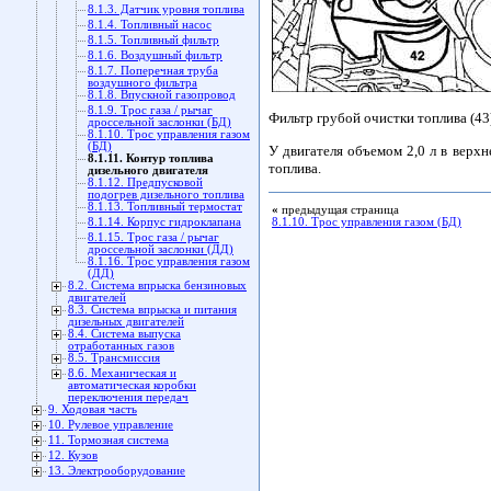
8.1.3. Датчик уровня топлива
8.1.4. Топливный насос
8.1.5. Топливный фильтр
8.1.6. Воздушный фильтр
8.1.7. Поперечная труба
воздушного фильтра
8.1.8. Впускной газопровод
8.1.9. Трос газа / рычаг
Фильтр грубой очистки топлива (43
дроссельной заслонки (БД)
8.1.10. Трос управления газом
(БД)
У двигателя объемом 2,0 л в верхн
8.1.11. Контур топлива
топлива.
дизельного двигателя
8.1.12. Предпусковой
подогрев дизельного топлива
8.1.13. Топливный термостат
«
предыдущая страница
8.1.10. Трос управления газом (БД)
8.1.14. Корпус гидроклапана
8.1.15. Трос газа / рычаг
дроссельной заслонки (ДД)
8.1.16. Трос управления газом
(ДД)
8.2. Система впрыска бензиновых
двигателей
8.3. Система впрыска и питания
дизельных двигателей
8.4. Система выпуска
отработанных газов
8.5. Трансмиссия
8.6. Механическая и
автоматическая коробки
переключения передач
9. Ходовая часть
10. Рулевое управление
11. Тормозная система
12. Кузов
13. Электрооборудование