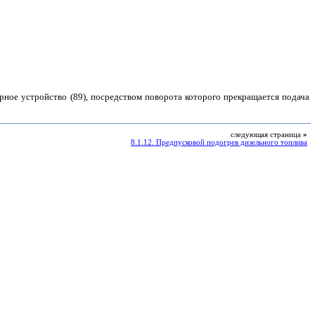
орное устройство (89), посредством поворота которого прекращается подача
следующая страница
»
8.1.12. Предпусковой подогрев дизельного топлива