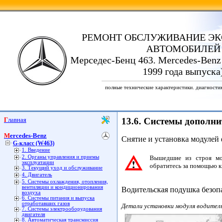
РЕМОНТ ОБСЛУЖИВАНИЕ ЭК
АВТОМОБИЛЕЙ
Мерседес-Бенц 463. Mercedes-Benz
1999 года выпуска
полные технические характеристики. диагности
Главная
13.6. Системы дополни
Mercedes-Benz
Снятие и установка модулей
G-класс (W463)
1. Введение
2. Органы управления и приемы
Вышедшие из строя мод
эксплуатации
обратитесь за помощью к
3. Текущий уход и обслуживание
4. Двигатель
5. Системы охлаждения, отопления,
вентиляции и кондиционирования
Водительская подушка безоп
воздуха
6. Системы питания и выпуска
отработавших газов
Детали установки модуля водитель
7. Системы электрооборудования
двигателя
8. Автоматическая трансмиссия