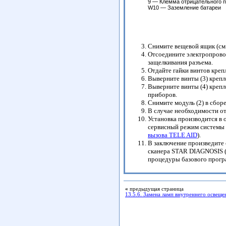
9 — Клемма отрицательного 
W10 — Заземление батареи
Снимите вещевой ящик (см
Отсоедините электропровод
защелкивания разъема.
Отдайте гайки винтов крепл
Выверните винты (3) крепл
Выверните винты (4) креп
приборов.
Снимите модуль (2) в сбо
В случае необходимости от
Установка производится в 
сервисный режим системы 
вызова TELE AID
).
В заключение произведите
сканера STAR DIAGNOSIS (
процедуры базового прогр
«
предыдущая страница
13.5.6. Замена ламп внутреннего освеще