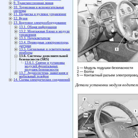
9. Трансмиссионная линия
10. Тормозная и вспомогательные
системы
11. Подвеска и рулевое управление
12. Кузов
13. Бортовое электрооборудование
13.1. Общая информация
13.2. Монтажные блоки и модули
управления
13.3. Переключатели
13.4. Приводные электромоторы,
датчики
13.5. Сигнальные и осветительные
приборы
13.6. Системы дополнительной
безопасности (SRS)
13.6.1. Снятие и установка
модулей фронтальных
1 — Модуль подушки безопасности
подушек безопасности
2 — Болты
13.7. Аудиосистема, навигация и
5 — Контактный разъем электропрово
мобильный телефон
14. Схемы электрических соединений
Детали установки модуля водитель