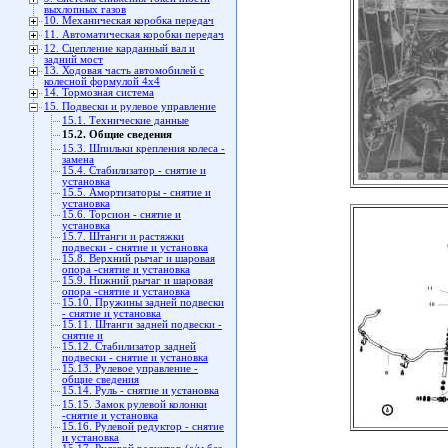
выхлопных газов
10. Механическая коробка передач
11. Автоматическая коробки передач
12. Сцепление карданный вал и
задний мост
13. Ходовая часть автомобилей с
колесной формулой 4x4
14. Тормозная система
15. Подвески и рулевое управление
15.1. Технические данные
15.2. Общие сведения
15.3. Шпильки крепления колеса -
замена
15.4. Стабилизатор - снятие и
установка
15.5. Амортизаторы - снятие и
установка
15.6. Торсион - снятие и
установка
15.7. Штанги и растяжки
подвески - снятие и установка
15.8. Верхний рычаг и шаровая
опора -снятие и установка
15.9. Нижний рычаг и шаровая
опора -снятие и установка
15.10. Пружины задней подвески
- снятие и установка
15.11. Штанги задней подвески -
снятие и
15.12. Стабилизатор задней
подвески - снятие и установка
15.13. Рулевое управление -
общие сведения
15.14. Руль - снятие и установка
15.15. Замок рулевой колонки
-снятие и установка
15.16. Рулевой редуктор - снятие
и установка