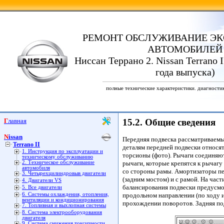
РЕМОНТ ОБСЛУЖИВАНИЕ ЭК
АВТОМОБИЛЕЙ
Ниссан Террано 2. Nissan Terrano I
года выпуска)
полные технические характеристики. диагности
Главная
15.2. Общие сведения
Nissan
Передняя подвеска рассматриваемы
Terrano II
деталям передней подвески относят
1. Инструкция по эксплуатации и
торсионы (фото). Рычаги соединяют
техническому обслуживанию
2. Техническое обслуживание
рычаги, которые крепятся к рычагу
автомобиля
со стороны рамы. Амортизаторы пе
3. Четырехцилиндровыв двигатели
(задним мостом) и с рамой. На час
4. Двигатели VS
балансирования подвески предусмо
5. Все двигатели
6. Системы охлаждения, отопления,
продольном направлении (по ходу и
вентиляции и кондиционирования
прохождении поворотов. Задняя по
7. Топливная и выхлопная системы
8. Система электрооборудования
двигателя
9. Система снижения токсичности