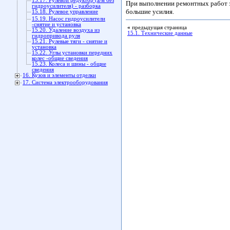
15.17. Рулевой редуктор (а/м без
При выполнении ремонтных работ з
гидроусилителя) - разборка
большие усилия.
15.18. Рулевое управление
15.19. Насос гидроусилители
-снятие и установка
«
предыдущая страница
15.20. Удаление воздуха из
15.1. Технические данные
гидропривода руля
15.21. Рулевые тяги - снятие и
установка
15.22. Углы установки передних
колес -общие сведения
15.23. Колеса и шины - общие
сведения
16. Кузов и элементы отделки
17. Система электрооборудования