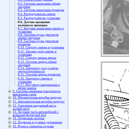
8.2. Система зажигания общие
сведения
8.3. Система зажигания проверка
8.4. Распределитель снятие
8.5. Распределитель установка
8.6. Датчик вращения
коленвала проверка
8.7. Катушка зажигания снятие и
установка
8.8. Система пуска двигателя
общие сведения
8.9. Система пуска двигателя
проверка
8.10. Стартер снятие и установка
8.11. Тяговое реле снятие и
установка
8.12. Стартер замена щеток
8.13. Система заряда общие
сведения
8.14. Генератор уход и меры
предосторожности
8.15. Система заряда проверка
8.16. Генератор снятие и
установка
8.17. Регулятор напряжения и
щетки замена
9. Система снижения токсичности
выхлопных газов
10. Механическая коробка передач
11. Автоматическая коробки передач
12. Сцепление карданный вал и
задний мост
13. Ходовая часть автомобилей с
колесной формулой 4x4
14. Тормозная система
15. Подвески и рулевое управление
16. Кузов и элементы отделки