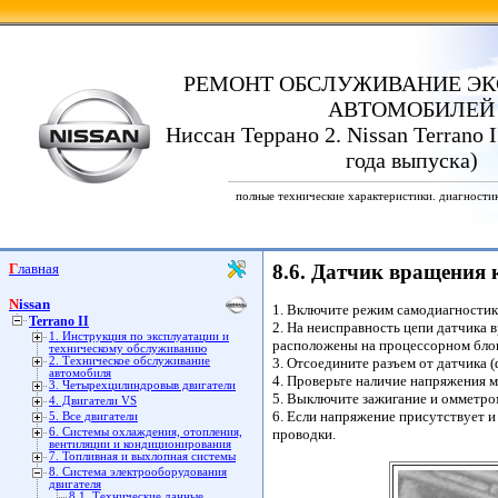
РЕМОНТ ОБСЛУЖИВАНИЕ ЭК
АВТОМОБИЛЕЙ
Ниссан Террано 2. Nissan Terrano I
года выпуска)
полные технические характеристики. диагности
Главная
8.6. Датчик вращения 
Nissan
1. Включите режим самодиагностики
Terrano II
2. На неисправность цепи датчика 
1. Инструкция по эксплуатации и
расположены на процессорном блок
техническому обслуживанию
2. Техническое обслуживание
3. Отсоедините разъем от датчика (
автомобиля
4. Проверьте наличие напряжения м
3. Четырехцилиндровыв двигатели
5. Выключите зажигание и омметро
4. Двигатели VS
6. Если напряжение присутствует и 
5. Все двигатели
6. Системы охлаждения, отопления,
проводки.
вентиляции и кондиционирования
7. Топливная и выхлопная системы
8. Система электрооборудования
двигателя
8.1. Технические данные