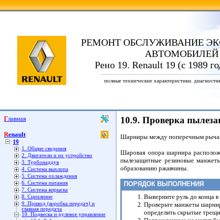
РЕМОНТ ОБСЛУЖИВАНИЕ ЭК
АВТОМОБИЛЕЙ
Рено 19. Renault 19 (с 1989 г
полные технические характеристики. диагности
Главная
10.9. Проверка пылез
Renault
Шарниры между поперечным рычаго
19
1. Общие сведения
Шаровая опора шарнира расположе
2. Двигатели и их устройство
пылезащитные резиновые манжеты.
3. Турбонаддув
образованию ржавчины.
4. Система выхлопа
5. Система охлаждения
6. Система питания
ПОРЯДОК ВЫПОЛНЕНИЯ
7. Система впрыска
Выверните руль до конца в
8. Сцепление
9. Привод (коробка передач) и
Проверьте манжеты шарнир
главная передача
определить скрытые трещ
10. Подвеска и рулевое управление