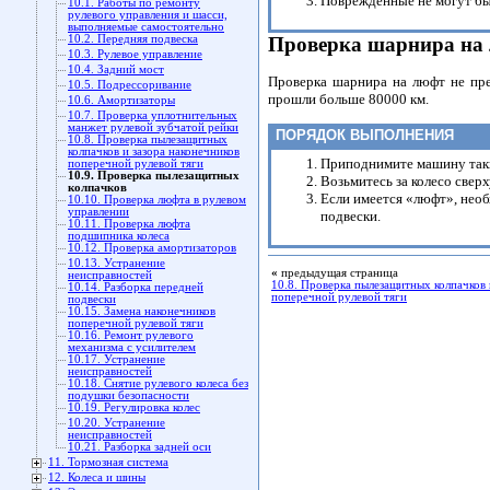
Поврежденные не могут бы
10.1. Работы по ремонту
рулевого управления и шасси,
выполняемые самостоятельно
10.2. Передняя подвеска
Проверка шарнира на
10.3. Рулевое управление
10.4. Задний мост
Проверка шарнира на люфт не пре
10.5. Подрессоривание
прошли больше 80000 км.
10.6. Амортизаторы
10.7. Проверка уплотнительных
манжет рулевой зубчатой рейки
ПОРЯДОК ВЫПОЛНЕНИЯ
10.8. Проверка пылезащитных
колпачков и зазора наконечников
Приподнимите машину таки
поперечной рулевой тяги
10.9. Проверка пылезащитных
Возьмитесь за колесо сверх
колпачков
Если имеется «люфт», необ
10.10. Проверка люфта в рулевом
управлении
подвески.
10.11. Проверка люфта
подшипника колеса
10.12. Проверка амортизаторов
10.13. Устранение
«
предыдущая страница
неисправностей
10.8. Проверка пылезащитных колпачков 
10.14. Разборка передней
поперечной рулевой тяги
подвески
10.15. Замена наконечников
поперечной рулевой тяги
10.16. Ремонт рулевого
механизма с усилителем
10.17. Устранение
неисправностей
10.18. Снятие рулевого колеса без
подушки безопасности
10.19. Регулировка колес
10.20. Устранение
неисправностей
10.21. Разборка задней оси
11. Тормозная система
12. Колеса и шины