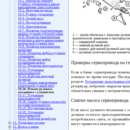
10.1. Работы по ремонту
рулевого управления и шасси,
выполняемые самостоятельно
10.2. Передняя подвеска
10.3. Рулевое управление
10.4. Задний мост
10.5. Подрессоривание
10.6. Амортизаторы
10.7. Проверка уплотнительных
манжет рулевой зубчатой рейки
1 — труба-оболочка с верхним рулев
10.8. Проверка пылезащитных
выключателя зажигания и противоугон
колпачков и зазора наконечников
2 — карданный шарнир;
поперечной рулевой тяги
3 — нижний рулевой вал;
10.9. Проверка пылезащитных
4 — корпус для малой рулевой шестер
колпачков
5 — рулевая уплотнительная манжета
10.10. Проверка люфта в рулевом
управлении
10.11. Проверка люфта
Проверка сервопривода на г
подшипника колеса
10.12. Проверка амортизаторов
10.13. Устранение
Если в бачке сервопривода понизи
неисправностей
10.14. Разборка передней
отказать во время поездки. После
подвески
разделе
Устранение неисправносте
10.15. Замена наконечников
резервуар, небрежно закрытая крыш
поперечной рулевой тяги
10.16. Ремонт рулевого
обязательно связана с негерметичн
механизма с усилителем
10.17. Устранение
неисправностей
Снятие насоса сервопривода
10.18. Снятие рулевого колеса без
подушки безопасности
10.19. Регулировка колес
Если насос рулевого механизма с с
10.20. Устранение
должны остаться присоединенными
неисправностей
10.21. Разборка задней оси
потребовалось снять, то проявляй
11. Тормозная система
могут привести к неисправности.
12. Колеса и шины