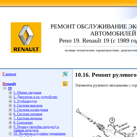
РЕМОНТ ОБСЛУЖИВАНИЕ ЭК
АВТОМОБИЛЕЙ
Рено 19. Renault 19 (с 1989 г
полные технические характеристики. диагности
Главная
10.16. Ремонт рулевог
Renault
Элементы рулевого механизма с с
19
1. Общие сведения
2. Двигатели и их устройство
3. Турбонаддув
4. Система выхлопа
5. Система охлаждения
6. Система питания
7. Система впрыска
8. Сцепление
9. Привод (коробка передач) и
главная передача
10. Подвеска и рулевое управление