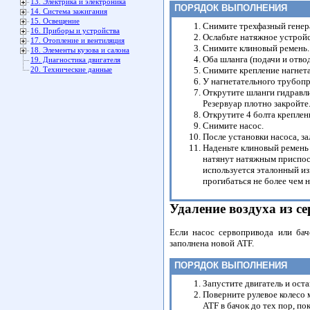
13. Электрика и электроника
ПОРЯДОК ВЫПОЛНЕНИЯ
14. Система зажигания
15. Освещение
Снимите трехфазный генера
16. Приборы и устройства
Ослабьте натяжное устройс
17. Отопление и вентиляция
Снимите клиновый ремень.
18. Элементы кузова и салона
Оба шланга (подачи и отво
19. Диагностика двигателя
Снимите крепление нагнета
20. Технические данные
У нагнетательного трубоп
Открутите шланги гидравли
Резервуар плотно закройте
Открутите 4 болта креплен
Снимите насос.
После установки насоса, за
Наденьте клиновый ремень и
натянут натяжным приспос
используется эталонный и
прогибаться не более чем н
Удаление воздуха из с
Если насос сервопривода или бач
заполнена новой ATF.
ПОРЯДОК ВЫПОЛНЕНИЯ
Запустите двигатель и оста
Поверните рулевое колесо 
ATF в бачок до тех пор, п