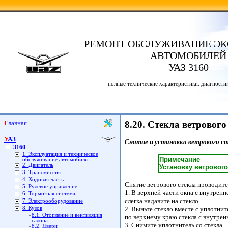
РЕМОНТ ОБСЛУЖИВАНИЕ ЭК
АВТОМОБИЛЕЙ
УАЗ 3160
полные технические характеристики. диагности
Главная
8.20. Стекла ветровог
УАЗ
Снятие и установка ветрового с
3160
1. Эксплуатация и техническое
Примечание
обслуживание автомобиля
2. Двигатель
Установку ветрового
3. Трансмиссия
4. Ходовая часть
Снятие ветрового стекла проводит
5. Рулевое управление
1. В верхней части окна с внутре
6. Тормозная система
слегка надавите на стекло.
7. Электрооборудование
8. Кузов
2. Выньте стекло вместе с уплотни
8.1. Отопление и вентиляция
по верхнему краю стекла с внутрен
салона
3. Снимите уплотнитель со стекла.
8.2. Двери