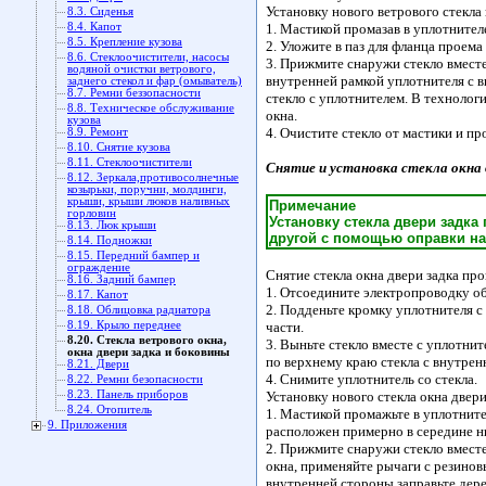
Установку нового ветрового стекла
8.3. Сиденья
8.4. Капот
1. Мастикой промазав в уплотнителе
8.5. Крепление кузова
2. Уложите в паз для фланца проема
8.6. Стеклоочистители, насосы
3. Прижмите снаружи стекло вместе
водяной очистки ветрового,
внутренней рамкой уплотнителя с 
заднего стекол и фар (омыватель)
8.7. Ремни беззопасности
стекло с уплотнителем. В технолог
8.8. Техническое обслуживание
окна.
кузова
4. Очистите стекло от мастики и пр
8.9. Ремонт
8.10. Снятие кузова
8.11. Стеклоочистители
Снятие и установка стекла окна 
8.12. Зеркала,противосолнечные
козырьки, поручни, молдинги,
крыши, крыши люков наливных
Примечание
горловин
Установку стекла двери задка
8.13. Люк крыши
другой с помощью оправки на
8.14. Подножки
8.15. Передний бампер и
ограждение
Снятие стекла окна двери задка пр
8.16. Задний бампер
1. Отсоедините электропроводку об
8.17. Капот
2. Подденьте кромку уплотнителя с
8.18. Облицовка радиатора
8.19. Крыло переднее
части.
8.20. Стекла ветрового окна,
3. Выньте стекло вместе с уплотни
окна двери задка и боковины
по верхнему краю стекла с внутрен
8.21. Двери
4. Снимите уплотнитель со стекла.
8.22. Ремни безопасности
8.23. Панель приборов
Установку нового стекла окна двер
8.24. Отопитель
1. Мастикой промажьте в уплотнител
9. Приложения
расположен примерно в середине ни
2. Прижмите снаружи стекло вместе 
окна, применяйте рычаги с резинов
внутренней стороны заправьте дере