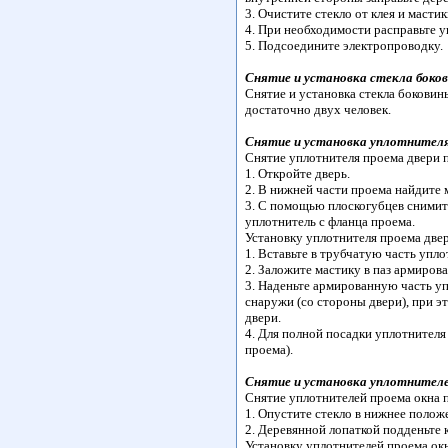
3. Очистите стекло от клея и мастик
4. При необходимости расправьте 
5. Подсоедините электропроводку.
Снятие и установка стекла боко
Снятие и установка стекла боковин
достаточно двух человек.
Снятие и установка уплотнителя
Снятие уплотнителя проема двери 
1. Откройте дверь.
2. В нижней части проема найдите 
3. С помощью плоскогубцев снимит
уплотнитель с фланца проема.
Установку уплотнителя проема две
1. Вставьте в трубчатую часть упл
2. Заложите мастику в паз армиров
3. Наденьте армированную часть уп
снаружи (со стороны двери), при э
двери.
4. Для полной посадки уплотнителя
проема).
Снятие и установка уплотнителей
Снятие уплотнителей проема окна 
1. Опустите стекло в нижнее полож
2. Деревянной лопаткой подденьте 
Установку уплотнителей проема ок