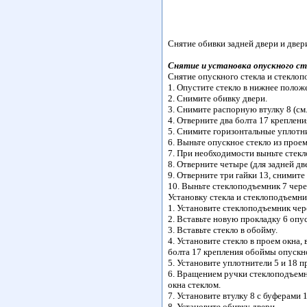
Снятие обивки задней двери и двери
Снятие и установка опускного ст
Снятие опускного стекла и стекло
1. Опустите стекло в нижнее полож
2. Снимите обивку двери.
3. Снимите распорную втулку 8 (см
4. Отверните два болта 17 креплен
5. Снимите горизонтальные уплотни
6. Выньте опускное стекло из проем
7. При необходимости выньте стекл
8. Отверните четыре (для задней дв
9. Отверните три гайки 13, снимите
10. Выньте стеклоподъемник 7 чере
Установку стекла и стеклоподъемн
1. Установите стеклоподъемник чере
2. Вставьте новую прокладку 6 опус
3. Вставьте стекло в обойму.
4. Установите стекло в проем окна
болта 17 крепления обоймы опускног
5. Установите уплотнители 5 и 18 п
6. Вращением ручки стеклоподъемн
окна стеклом.
7. Установите втулку 8 с буферами 1
8. Установите обивку двери.