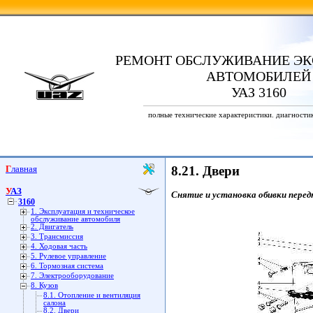
РЕМОНТ ОБСЛУЖИВАНИЕ ЭК
АВТОМОБИЛЕЙ
УАЗ 3160
полные технические характеристики. диагности
Главная
8.21. Двери
УАЗ
Снятие и установка обивки перед
3160
1. Эксплуатация и техническое
обслуживание автомобиля
2. Двигатель
3. Трансмиссия
4. Ходовая часть
5. Рулевое управление
6. Тормозная система
7. Электрооборудование
8. Кузов
8.1. Отопление и вентиляция
салона
8.2. Двери