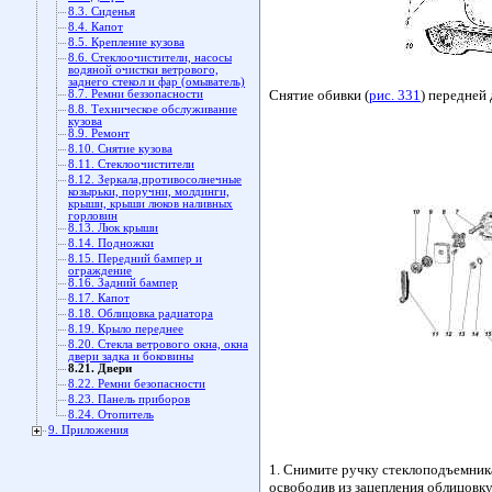
8.3. Сиденья
8.4. Капот
8.5. Крепление кузова
8.6. Стеклоочистители, насосы
водяной очистки ветрового,
заднего стекол и фар (омыватель)
Снятие обивки (
рис. 331
) передней
8.7. Ремни беззопасности
8.8. Техническое обслуживание
кузова
8.9. Ремонт
8.10. Снятие кузова
8.11. Стеклоочистители
8.12. Зеркала,противосолнечные
козырьки, поручни, молдинги,
крыши, крыши люков наливных
горловин
8.13. Люк крыши
8.14. Подножки
8.15. Передний бампер и
ограждение
8.16. Задний бампер
8.17. Капот
8.18. Облицовка радиатора
8.19. Крыло переднее
8.20. Стекла ветрового окна, окна
двери задка и боковины
8.21. Двери
8.22. Ремни безопасности
8.23. Панель приборов
8.24. Отопитель
9. Приложения
1. Снимите ручку стеклоподъемника
освободив из зацепления облицовку 