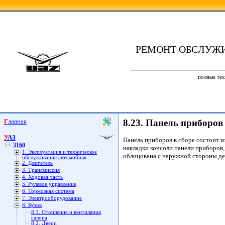
РЕМОНТ ОБСЛУЖ
полные тех
Главная
8.23. Панель приборов
УАЗ
Панель приборов в сборе состоит и
3160
накладки консоли панели приборов
1. Эксплуатация и техническое
облицована с наружной стороны дек
обслуживание автомобиля
2. Двигатель
3. Трансмиссия
4. Ходовая часть
5. Рулевое управление
6. Тормозная система
7. Электрооборудование
8. Кузов
8.1. Отопление и вентиляция
салона
8.2. Двери