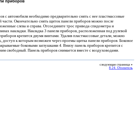
ли приборов
ов с автомобиля необходимо предварительно снять с нее пластмассовые
ей части. Окончательно снять щиток панели приборов можно после
ложенные слева и справа. Отсоедините трос привода спидометра и
винах накладки. Накладка 3 панели приборов, расположенная под рулевой
и приборов крепятся двумя винтами. Удалив пластмассовые детали, можно
к, доступ к которым возможен через проемы щитка панели приборов. Боковое
акрываемые боковыми заглушками 4. Внизу панель приборов крепится с
ним свободный. Панель приборов снимается вместе с воздуховодами.
следующая страница
»
8.24. Отопитель