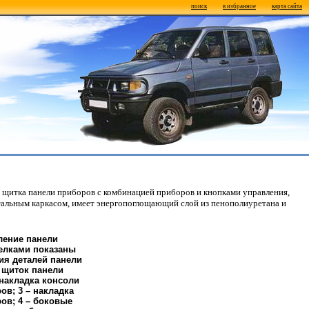
поиск
в избранное
карта сайта
в, щитка панели приборов с комбинацией приборов и кнопками управления,
стальным каркасом, имеет энергопоглощающий слой из пенополиуретана и
пление панели
елками показаны
ия деталей панели
– щиток панели
 накладка консоли
ов; 3 – накладка
ов; 4 – боковые