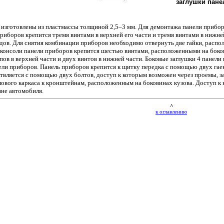
заглушки пане
 изготовлены из пластмассы толщиной 2,5–3 мм. Для демонтажа панели прибор
приборов крепится тремя винтами в верхней его части и тремя винтами в нижн
ов. Для снятия комбинации приборов необходимо отвернуть две гайки, распо
 консоли панели приборов крепится шестью винтами, расположенными на боко
пов в верхней части и двух винтов в нижней части. Боковые заглушки 4 панел
ели приборов. Панель приборов крепится к щитку передка с помощью двух гае
твляется с помощью двух болтов, доступ к которым возможен через проемы, з
вого каркаса к кронштейнам, расположенным на боковинах кузова. Доступ к 
вне автомобиля.
^
к оглавлению