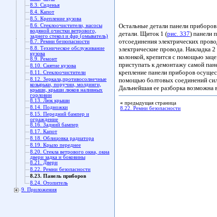
8.3. Сиденья
8.4. Капот
8.5. Крепление кузова
Остальные детали панели приборов
8.6. Стеклоочистители, насосы
водяной очистки ветрового,
детали. Щиток 1 (
рис. 337
) панели 
заднего стекол и фар (омыватель)
отсоединения электрических провод
8.7. Ремни беззопасности
8.8. Техническое обслуживание
электрические провода. Накладка 2
кузова
колонкой, крепится с помощью заце
8.9. Ремонт
приступать к демонтажу самой пан
8.10. Снятие кузова
крепление панели приборов осущес
8.11. Стеклоочистители
8.12. Зеркала,противосолнечные
помощью болтовых соединений сило
козырьки, поручни, молдинги,
Дальнейшая ее разборка возможна 
крыши, крыши люков наливных
горловин
8.13. Люк крыши
«
предыдущая страница
8.14. Подножки
8.22. Ремни безопасности
8.15. Передний бампер и
ограждение
8.16. Задний бампер
8.17. Капот
8.18. Облицовка радиатора
8.19. Крыло переднее
8.20. Стекла ветрового окна, окна
двери задка и боковины
8.21. Двери
8.22. Ремни безопасности
8.23. Панель приборов
8.24. Отопитель
9. Приложения