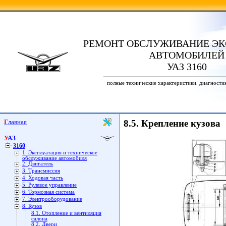
РЕМОНТ ОБСЛУЖИВАНИЕ ЭК
АВТОМОБИЛЕЙ
УАЗ 3160
полные технические характеристики. диагности
Главная
8.5. Крепление кузова
УАЗ
3160
1. Эксплуатация и техническое
обслуживание автомобиля
2. Двигатель
3. Трансмиссия
4. Ходовая часть
5. Рулевое управление
6. Тормозная система
7. Электрооборудование
8. Кузов
8.1. Отопление и вентиляция
салона
8.2. Двери