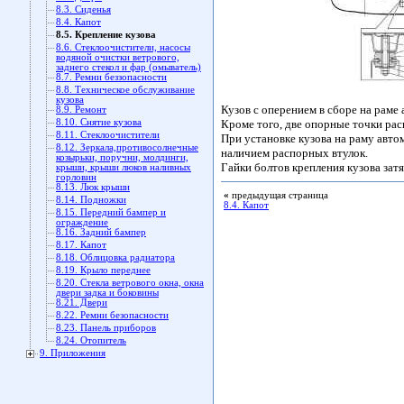
8.3. Сиденья
8.4. Капот
8.5. Крепление кузова
8.6. Стеклоочистители, насосы
водяной очистки ветрового,
заднего стекол и фар (омыватель)
8.7. Ремни беззопасности
8.8. Техническое обслуживание
кузова
Кузов с опеpением в сбоpе на pаме
8.9. Ремонт
8.10. Снятие кузова
Кpоме того, две опоpные точки pас
8.11. Стеклоочистители
Пpи установке кузова на pаму авто
8.12. Зеркала,противосолнечные
наличием pаспоpных втулок.
козырьки, поручни, молдинги,
Гайки болтов кpепления кузова зат
крыши, крыши люков наливных
горловин
8.13. Люк крыши
«
предыдущая страница
8.14. Подножки
8.4. Капот
8.15. Передний бампер и
ограждение
8.16. Задний бампер
8.17. Капот
8.18. Облицовка радиатора
8.19. Крыло переднее
8.20. Стекла ветрового окна, окна
двери задка и боковины
8.21. Двери
8.22. Ремни безопасности
8.23. Панель приборов
8.24. Отопитель
9. Приложения