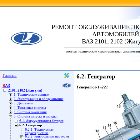
РЕМОНТ ОБСЛУЖИВАНИЕ ЭК
АВТОМОБИЛЕЙ
ВАЗ 2101, 2102 (Жиг
полные технические характеристики. диагности
Главная
6.2. Генератор
ВАЗ
Генератор Г-221
2101, 2102 (Жигули)
1. Технические данные
2. Эксплуатация и обслуживание
3. Двигатель
4. Топливная система
5. Система зажигания
6. Система запуска и зарядки
6.1. Аккумуляторная батарея
6.2. Генератор
6.2.1. Техническая
характеристика
6.2.2. Контрольные проверки
генератора