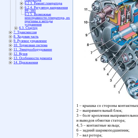
6.2.3. Ремонт генератора
6.2.4. Регулятор напряжения
РР–380
6.2.5. Возможные
неисправности генератора, их
причины и методы
устранения
6.3. Стартер
7. Трансмиссия
8. Ходовая часть
9. Рулевое управление
10. Тормозная система
11. Электрооборудование
12. Кузов
13. Особенности ремонта
14. Приложения
1 – крышка со стороны контактных
2 – выпрямительный блок;
3 – болт крепления выпрямительно
и выводов обмотки статора;
4, 5 – контактные кольца;
6 – задний шарикоподшипник;
7 – вал ротора;